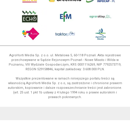
AgroHorti Media Sp. z o.o. ul. Metalowa 5, 60-118 Poznań. Akta rejestrowe
przechowywane w Sądzie Rejonowym Poznań - Nowe Miasto i Wilda w
Poznaniu, VIII Wydziale Gospodarczym, KRS 0001116269, NIP 7792573719,
REGON 529158846, kapitał zakładowy: 3.608.000 PLN.
Wszystkie prezentowane w ramach niniejszego portalu treści są
własnością AgroHorti Media Sp. z o.o, są zastrzeżone i chronione prawem
autorskim, kopiowanie i dalsze rozpowszechnianie treści jest zabronione.
(art. 25 ust. 1 pkt 1b ustawy z 4 lutego 1994 roku o prawie autorskim i
prawach pokrewnych.