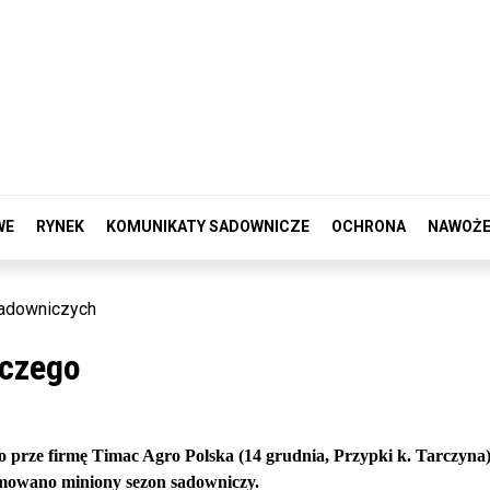
WE
RYNEK
KOMUNIKATY SADOWNICZE
OCHRONA
NAWOŻE
sadowniczych
czego
o prze firmę Timac Agro Polska (14 grudnia, Przypki k. Tarczyn
umowano miniony sezon sadowniczy.