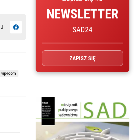
NEWSLETTER
IJ
SAD24
ZAPISZ SIĘ
vip-room