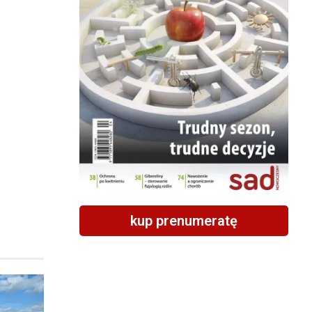
kup prenumeratę