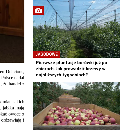
JAGODOWE
Pierwsze plantacje borówki już po
zbiorach. Jak prowadzić krzewy w
en Delicious,
najbliższych tygodniach?
 Polsce nadal
, że handel z
dmian takich
 jabłka mają
yskać owoce o
ordzawiają i