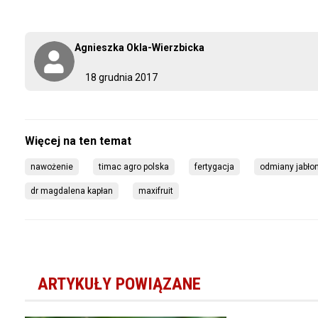
Agnieszka Okla-Wierzbicka
18 grudnia 2017
nawożenie
timac agro polska
fertygacja
odmiany jabłon
dr magdalena kapłan
maxifruit
ARTYKUŁY POWIĄZANE