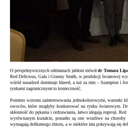
O perspektywicznych odmianach jabłoni mówił
dr Tomasz Lip
Red Delicious, Gala i Granny Smith, w produkcji światowej w
wśród nasadzeń dominuje Idared, a tuż za nim – Szampion i Jo
rynkami zagranicznymi to konieczność.
Pomimo wzrostu zainteresowania jednokolorowymi, warunki kl
owoców, które mogłyby konkurować na rynku światowym. Drze
skłonność do pękania i ordzawiania, łatwo ulegają regresji. R
wyrównanym kształcie, ponadto są one wrażliwe na choroby pr
wymagają delikatnego zbioru, a w niektóre lata pokrywają się d