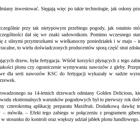
miany inwestować. Sięgają więc po takie technologie, jak osłony p
zczególnie przy tak nietypowym przebiegu pogody, jak ostatnio m
zególności dał się we znaki sadownikom. Pomimo wczesnego start
o się z silnymi przymrozkami w wielkanocny poniedziałek i w maju – 
acalne, to wielu doświadczonych producentów sporą część strat zdoła
ących drzew, była fertygacja. Wśród korzyści płynących z tego zabi
 jakości plonu czy ograniczenie wymywania nawozów z gleby. Prze
e dla serii nawozów KSC do fertygacji wykazały w sadzie wyr
drzewek.
prowadzonego na 14-letnich drzewach odmiany Golden Delicious, kt
owodu ekstremalnych warunków pogodowych był to pierwszy rok doś
my czterokrotną aplikację preparatu Maxifruit. Dodatkową dawkę t
 – mówiła. – Efekt tego zabiegu w połączeniu z programem giber
w stosunku do kontroli oraz większy udział jabłek plonu handlowego