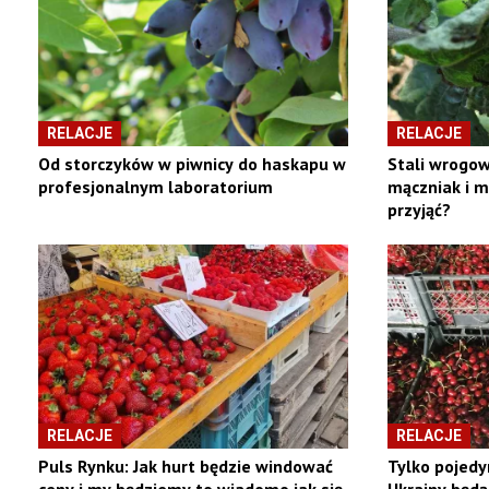
RELACJE
RELACJE
Od storczyków w piwnicy do haskapu w
Stali wrogow
profesjonalnym laboratorium
mączniak i m
przyjąć?
RELACJE
RELACJE
Puls Rynku: Jak hurt będzie windować
Tylko pojed
ceny i my będziemy to wiadomo jak się
Ukrainy będą