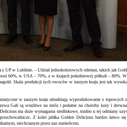
a
z UP w Lublinie. – Udział jednokolorowych odmian, takich jak Gold
ynosi 60%, w USA – 70%, a w krajach południowej półkuli – 80%. W
nagold. Skala produkcji tych owoców w naszym kraju jest tak wysoka
imatyczne w naszym kraju utrudniają wyprodukowanie z topowych o
wa Gali są wrażliwe na mróz i podatne na choroby kory i drewna,
ed Delicious ma duże wymagania siedliskowe, trudno u tej odmiany uz
zechowalnicze. Z kolei jabłka Golden Delicious bardzo łatwo się 
elikatnym, niechcianym przez nas rumieńcem.