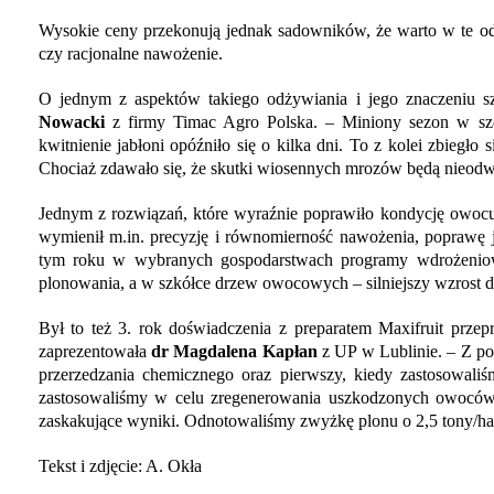
Wysokie ceny przekonują jednak sadowników, że warto w te od
czy racjonalne nawożenie.
O jednym z aspektów takiego odżywiania i jego znaczeniu s
Nowacki
z firmy Timac Agro Polska. – Miniony sezon w szc
kwitnienie jabłoni opóźniło się o kilka dni. To z kolei zbiegł
Chociaż zdawało się, że skutki wiosennych mrozów będą nieodwr
Jednym z rozwiązań, które wyraźnie poprawiło kondycję owocuj
wymienił m.in. precyzję i równomierność nawożenia, poprawę
tym roku w wybranych gospodarstwach programy wdrożeniow
plonowania, a w szkółce drzew owocowych – silniejszy wzrost 
Był to też 3. rok doświadczenia z preparatem Maxifruit prze
zaprezentowała
dr Magdalena Kapłan
z UP w Lublinie. – Z p
przerzedzania chemicznego oraz pierwszy, kiedy zastosowaliś
zastosowaliśmy w celu zregenerowania uszkodzonych owoców
zaskakujące wyniki. Odnotowaliśmy zwyżkę plonu o 2,5 tony/ha 
Tekst i zdjęcie: A. Okła