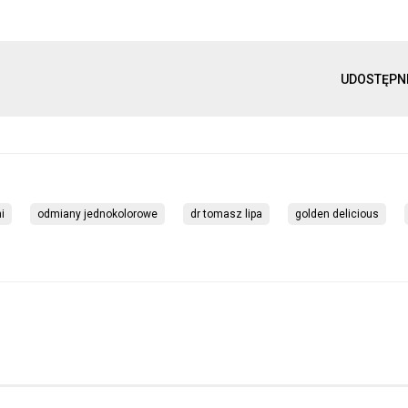
UDOSTĘPN
i
odmiany jednokolorowe
dr tomasz lipa
golden delicious