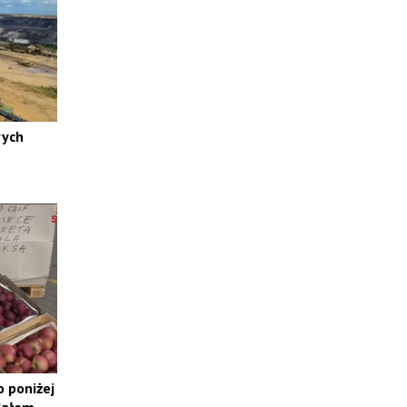
ych
o poniżej
dałem