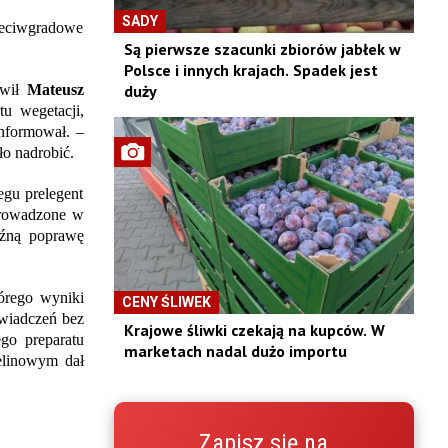
SADY
rzeciwgradowe
Są pierwsze szacunki zbiorów jabłek w
Polsce i innych krajach. Spadek jest
duży
ówił
Mateusz
u wegetacji,
informował. –
ło nadrobić.
egu prelegent
prowadzone w
aźną poprawę
órego wyniki
CENY ŚLIWEK
wiadczeń bez
Krajowe śliwki czekają na kupców. W
ego preparatu
marketach nadal dużo importu
elinowym dał
.
Zapisz się na