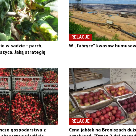
RELACJE
ie w sadzie - parch,
W „fabryce” kwasów humusow
szyca. Jaką strategię
RELACJE
yncze gospodarstwa z
Cena jabłek na Broniszach duż
 eksportować wiśnie
oczekiwań. "Przez 2 dni sprze