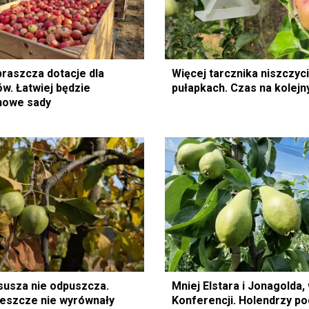
praszcza dotacje dla
Więcej tarcznika niszczyc
w. Łatwiej będzie
pułapkach. Czas na kolejn
nowe sady
 susza nie odpuszcza.
Mniej Elstara i Jonagolda,
eszcze nie wyrównały
Konferencji. Holendrzy po