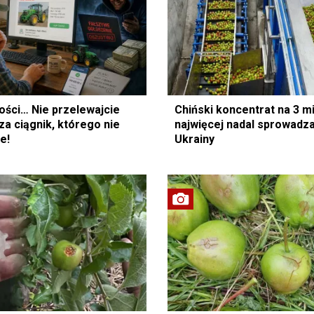
itości… Nie przelewajcie
Chiński koncentrat na 3 mi
za ciągnik, którego nie
najwięcej nadal sprowadz
e!
Ukrainy