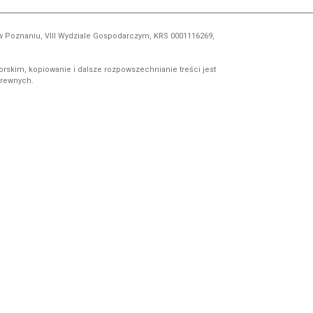
 w Poznaniu, VIII Wydziale Gospodarczym, KRS 0001116269,
orskim, kopiowanie i dalsze rozpowszechnianie treści jest
okrewnych.