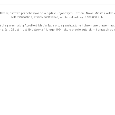
ń. Akta rejestrowe przechowywane w Sądzie Rejonowym Poznań - Nowe Miasto i Wilda
NIP 7792573719, REGON 529158846, kapitał zakładowy: 3.608.000 PLN.
ci są własnością AgroHorti Media Sp. z o.o, są zastrzeżone i chronione prawem aut
e. (art. 25 ust. 1 pkt 1b ustawy z 4 lutego 1994 roku o prawie autorskim i prawach p