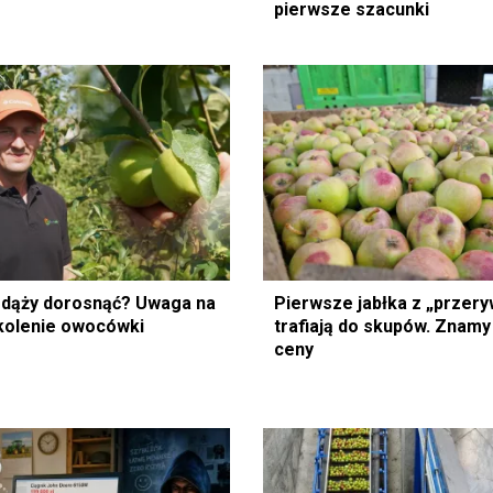
pierwsze szacunki
zdąży dorosnąć? Uwaga na
Pierwsze jabłka z „przery
kolenie owocówki
trafiają do skupów. Znamy
ceny