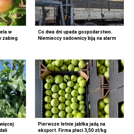
iela w
Co dwa dni upada gospodarstwo.
y zabieg
Niemieccy sadownicy biją na alarm
 więcej
Pierwsze letnie jabłka jadą na
dali
eksport. Firma płaci 3,50 zł/kg