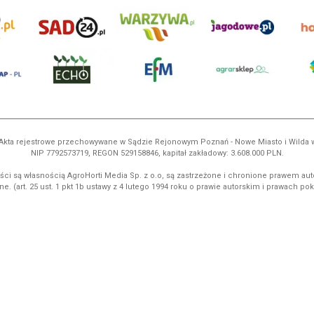
ń. Akta rejestrowe przechowywane w Sądzie Rejonowym Poznań - Nowe Miasto i Wilda
NIP 7792573719, REGON 529158846, kapitał zakładowy: 3.608.000 PLN.
ci są własnością AgroHorti Media Sp. z o.o, są zastrzeżone i chronione prawem aut
e. (art. 25 ust. 1 pkt 1b ustawy z 4 lutego 1994 roku o prawie autorskim i prawach p