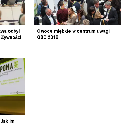
twa odbył
Owoce miękkie w centrum uwagi
y Żywności
GBC 2018
 Jak im