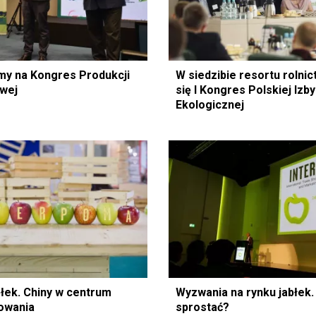
y na Kongres Produkcji
W siedzibie resortu rolnic
wej
się I Kongres Polskiej Izb
Ekologicznej
błek. Chiny w centrum
Wyzwania na rynku jabłek.
owania
sprostać?