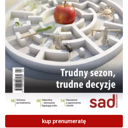
kup prenumeratę