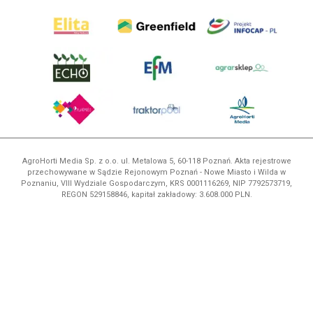
AgroHorti Media Sp. z o.o. ul. Metalowa 5, 60-118 Poznań. Akta rejestrowe
przechowywane w Sądzie Rejonowym Poznań - Nowe Miasto i Wilda w
Poznaniu, VIII Wydziale Gospodarczym, KRS 0001116269, NIP 7792573719,
REGON 529158846, kapitał zakładowy: 3.608.000 PLN.
Wszystkie prezentowane w ramach niniejszego portalu treści są
własnością AgroHorti Media Sp. z o.o, są zastrzeżone i chronione prawem
autorskim, kopiowanie i dalsze rozpowszechnianie treści jest zabronione.
(art. 25 ust. 1 pkt 1b ustawy z 4 lutego 1994 roku o prawie autorskim i
prawach pokrewnych.