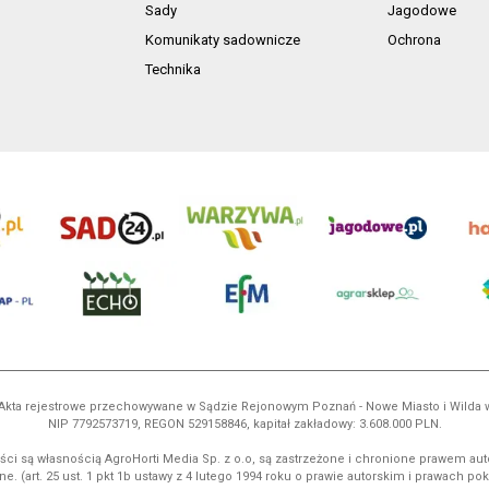
Sady
Jagodowe
Komunikaty sadownicze
Ochrona
Technika
ń. Akta rejestrowe przechowywane w Sądzie Rejonowym Poznań - Nowe Miasto i Wilda
NIP 7792573719, REGON 529158846, kapitał zakładowy: 3.608.000 PLN.
ci są własnością AgroHorti Media Sp. z o.o, są zastrzeżone i chronione prawem aut
e. (art. 25 ust. 1 pkt 1b ustawy z 4 lutego 1994 roku o prawie autorskim i prawach p