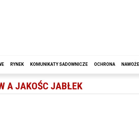
WE
RYNEK
KOMUNIKATY SADOWNICZE
OCHRONA
NAWOŻE
W A JAKOŚC JABŁEK