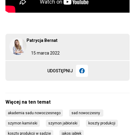
Patrycja Bernat
15 marca 2022
UDOSTĘPNIJ
akademia sadu nowoczesnego
sad nowoczesny 
szymon kamiński
szymon jabłoński
koszty produkcji
koszty produkcji w sadzie
jakos jabłek