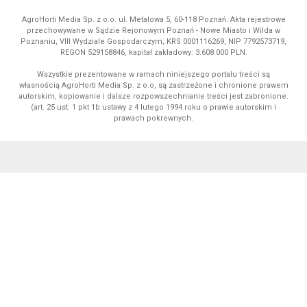
AgroHorti Media Sp. z o.o. ul. Metalowa 5, 60-118 Poznań. Akta rejestrowe
przechowywane w Sądzie Rejonowym Poznań - Nowe Miasto i Wilda w
Poznaniu, VIII Wydziale Gospodarczym, KRS 0001116269, NIP 7792573719,
REGON 529158846, kapitał zakładowy: 3.608.000 PLN.
Wszystkie prezentowane w ramach niniejszego portalu treści są
własnością AgroHorti Media Sp. z o.o, są zastrzeżone i chronione prawem
autorskim, kopiowanie i dalsze rozpowszechnianie treści jest zabronione.
(art. 25 ust. 1 pkt 1b ustawy z 4 lutego 1994 roku o prawie autorskim i
prawach pokrewnych.