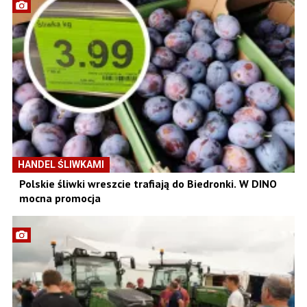
HANDEL ŚLIWKAMI
Polskie śliwki wreszcie trafiają do Biedronki. W DINO
mocna promocja