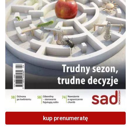
kup prenumeratę