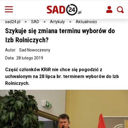
sad24.pl
>
SAD
>
Artykuly
>
Aktualności
Szykuje się zmiana terminu wyborów do
Izb Rolniczych?
Autor:
Sad Nowoczesny
Data: 28 lutego 2019
Część członków KRiR nie chce się pogodzić z
uchwalonym na 28 lipca br. terminem wyborów do Izb
Rolniczych.