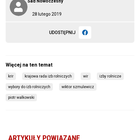
Sad Nowoczesny
28 lutego 2019
UDOSTĘPNIJ
krir
krajowa rada izb rolniczych
wir
izby rolnicze
wybory do izb rolniczych
wiktor szmulewicz
piotr walkowski
ARTYKUŁY POWIĄZANE