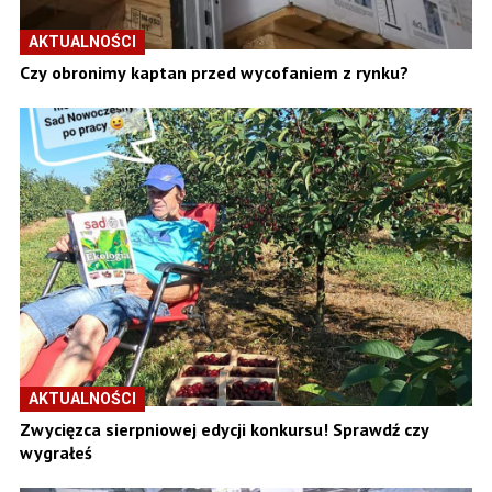
AKTUALNOŚCI
Czy obronimy kaptan przed wycofaniem z rynku?
AKTUALNOŚCI
Zwycięzca sierpniowej edycji konkursu! Sprawdź czy
wygrałeś