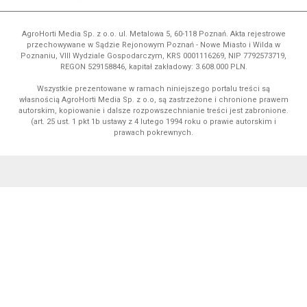
AgroHorti Media Sp. z o.o. ul. Metalowa 5, 60-118 Poznań. Akta rejestrowe
przechowywane w Sądzie Rejonowym Poznań - Nowe Miasto i Wilda w
Poznaniu, VIII Wydziale Gospodarczym, KRS 0001116269, NIP 7792573719,
REGON 529158846, kapitał zakładowy: 3.608.000 PLN.
Wszystkie prezentowane w ramach niniejszego portalu treści są
własnością AgroHorti Media Sp. z o.o, są zastrzeżone i chronione prawem
autorskim, kopiowanie i dalsze rozpowszechnianie treści jest zabronione.
(art. 25 ust. 1 pkt 1b ustawy z 4 lutego 1994 roku o prawie autorskim i
prawach pokrewnych.