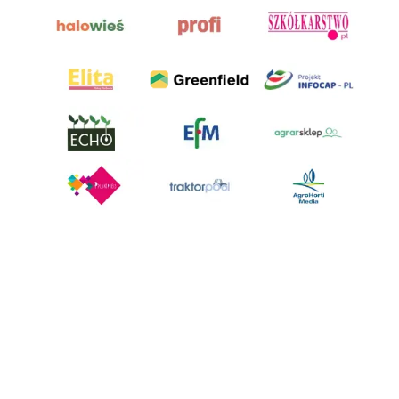
AgroHorti Media Sp. z o.o. ul. Metalowa 5, 60-118 Poznań. Akta rejestrowe
przechowywane w Sądzie Rejonowym Poznań - Nowe Miasto i Wilda w
Poznaniu, VIII Wydziale Gospodarczym, KRS 0001116269, NIP 7792573719,
REGON 529158846, kapitał zakładowy: 3.608.000 PLN.
Wszystkie prezentowane w ramach niniejszego portalu treści są
własnością AgroHorti Media Sp. z o.o, są zastrzeżone i chronione prawem
autorskim, kopiowanie i dalsze rozpowszechnianie treści jest zabronione.
(art. 25 ust. 1 pkt 1b ustawy z 4 lutego 1994 roku o prawie autorskim i
prawach pokrewnych.