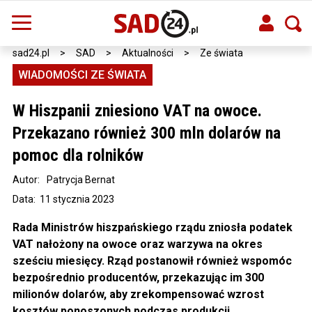
sad24.pl
>
SAD
>
Aktualności
>
Ze świata
WIADOMOŚCI ZE ŚWIATA
W Hiszpanii zniesiono VAT na owoce.
Przekazano również 300 mln dolarów na
pomoc dla rolników
Autor:
Patrycja Bernat
Data: 11 stycznia 2023
Rada Ministrów hiszpańskiego rządu zniosła podatek
VAT nałożony na owoce oraz warzywa na okres
sześciu miesięcy. Rząd postanowił również wspomóc
bezpośrednio producentów, przekazując im 300
milionów dolarów, aby zrekompensować wzrost
kosztów ponoszonych podczas produkcji.