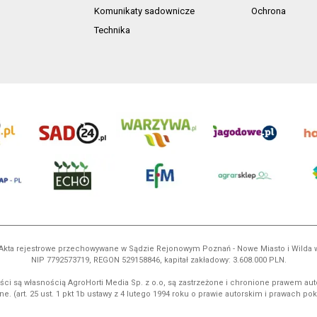
Komunikaty sadownicze
Ochrona
Technika
ń. Akta rejestrowe przechowywane w Sądzie Rejonowym Poznań - Nowe Miasto i Wilda
NIP 7792573719, REGON 529158846, kapitał zakładowy: 3.608.000 PLN.
ci są własnością AgroHorti Media Sp. z o.o, są zastrzeżone i chronione prawem aut
e. (art. 25 ust. 1 pkt 1b ustawy z 4 lutego 1994 roku o prawie autorskim i prawach p