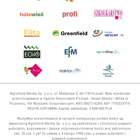
AgroHorti Media Sp. z o.o. ul. Metalowa 5, 60-118 Poznań. Akta rejestrowe
przechowywane w Sądzie Rejonowym Poznań - Nowe Miasto i Wilda w
Poznaniu, VIII Wydziale Gospodarczym, KRS 0001116269, NIP 7792573719,
REGON 529158846, kapitał zakładowy: 3.608.000 PLN.
Wszystkie prezentowane w ramach niniejszego portalu treści są
własnością AgroHorti Media Sp. z o.o, są zastrzeżone i chronione prawem
autorskim, kopiowanie i dalsze rozpowszechnianie treści jest zabronione.
(art. 25 ust. 1 pkt 1b ustawy z 4 lutego 1994 roku o prawie autorskim i
prawach pokrewnych.