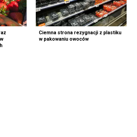
raz
Ciemna strona rezygnacji z plastiku
 w
w pakowaniu owoców
h