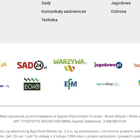
Sady
Jagodowe
Komunikaty sadownicze
Ochrona
Technika
ń. Akta rejestrowe przechowywane w Sądzie Rejonowym Poznań - Nowe Miasto i Wilda
NIP 7792573719, REGON 529158846, kapitał zakładowy: 3.608.000 PLN.
ci są własnością AgroHorti Media Sp. z o.o, są zastrzeżone i chronione prawem aut
e. (art. 25 ust. 1 pkt 1b ustawy z 4 lutego 1994 roku o prawie autorskim i prawach p