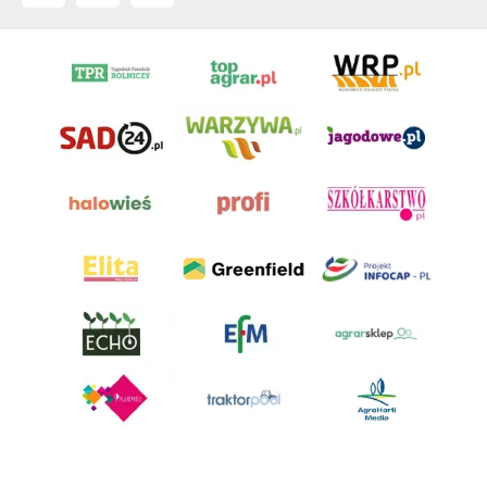
AgroHorti Media Sp. z o.o. ul. Metalowa 5, 60-118 Poznań. Akta rejestrowe