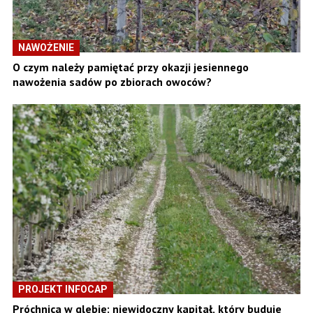
NAWOŻENIE
O czym należy pamiętać przy okazji jesiennego
nawożenia sadów po zbiorach owoców?
PROJEKT INFOCAP
Próchnica w glebie: niewidoczny kapitał, który buduje