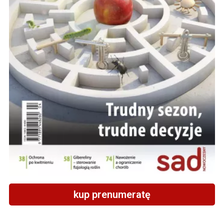
kup prenumeratę