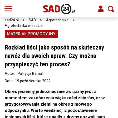
sad24.pl
>
SAD
>
Agrotechnika
>
Agrotechnika w sadzie
MATERIAŁ PROMOCYJNY
Rozkład liści jako sposób na skuteczny
nawóz dla swoich upraw. Czy można
przyspieszyć ten proces?
Autor:
Patrycja Bernat
Data: 19 października 2022
Okres jesienny jednoznacznie związany jest z
momentem zakończenia większości zbiorów, oraz
przygotowywania ziemi na okres zimowego
odpoczynku. Warto wiedzieć, iż pozostawienie
jesiennych liści, które opadły z drzew pozwoli nam