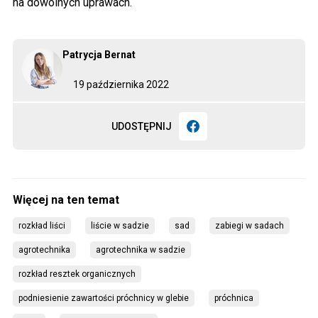
na dowolnych uprawach.
Patrycja Bernat
19 października 2022
UDOSTĘPNIJ
rozkład liści
liście w sadzie
sad
zabiegi w sadach
agrotechnika
agrotechnika w sadzie
rozkład resztek organicznych
podniesienie zawartości próchnicy w glebie
próchnica