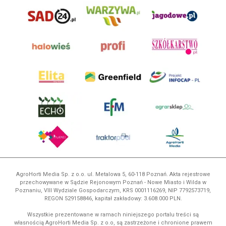
AgroHorti Media Sp. z o.o. ul. Metalowa 5, 60-118 Poznań. Akta rejestrowe
przechowywane w Sądzie Rejonowym Poznań - Nowe Miasto i Wilda w
Poznaniu, VIII Wydziale Gospodarczym, KRS 0001116269, NIP 7792573719,
REGON 529158846, kapitał zakładowy: 3.608.000 PLN.
Wszystkie prezentowane w ramach niniejszego portalu treści są
własnością AgroHorti Media Sp. z o.o, są zastrzeżone i chronione prawem