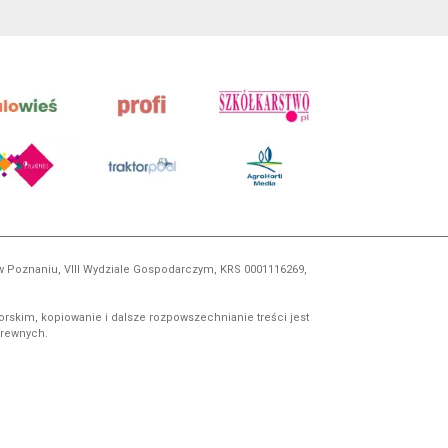
 w Poznaniu, VIII Wydziale Gospodarczym, KRS 0001116269,
orskim, kopiowanie i dalsze rozpowszechnianie treści jest
okrewnych.