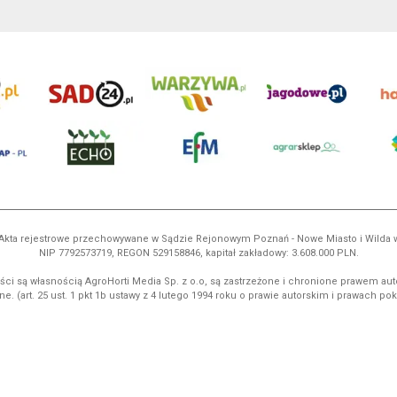
ń. Akta rejestrowe przechowywane w Sądzie Rejonowym Poznań - Nowe Miasto i Wilda
NIP 7792573719, REGON 529158846, kapitał zakładowy: 3.608.000 PLN.
ci są własnością AgroHorti Media Sp. z o.o, są zastrzeżone i chronione prawem aut
e. (art. 25 ust. 1 pkt 1b ustawy z 4 lutego 1994 roku o prawie autorskim i prawach p