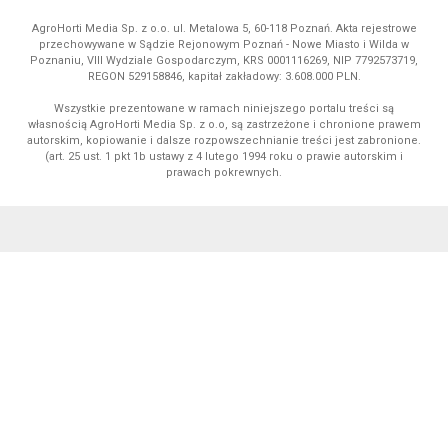
AgroHorti Media Sp. z o.o. ul. Metalowa 5, 60-118 Poznań. Akta rejestrowe
przechowywane w Sądzie Rejonowym Poznań - Nowe Miasto i Wilda w
Poznaniu, VIII Wydziale Gospodarczym, KRS 0001116269, NIP 7792573719,
REGON 529158846, kapitał zakładowy: 3.608.000 PLN.
Wszystkie prezentowane w ramach niniejszego portalu treści są
własnością AgroHorti Media Sp. z o.o, są zastrzeżone i chronione prawem
autorskim, kopiowanie i dalsze rozpowszechnianie treści jest zabronione.
(art. 25 ust. 1 pkt 1b ustawy z 4 lutego 1994 roku o prawie autorskim i
prawach pokrewnych.