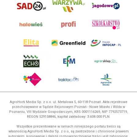
AgroHorti Media Sp. z o.o. ul. Metalowa 5, 60-118 Poznań. Akta rejestrowe
przechowywane w Sądzie Rejonowym Poznań - Nowe Miasto i Wilda w
Poznaniu, VIII Wydziale Gospodarczym, KRS 0001116269, NIP 7792573719,
REGON 529158846, kapitał zakładowy: 3.608.000 PLN.
Wszystkie prezentowane w ramach niniejszego portalu treści są
własnością AgroHorti Media Sp. z o.o, są zastrzeżone i chronione prawem
autorskim, kopiowanie i dalsze rozpowszechnianie treści jest zabronione.