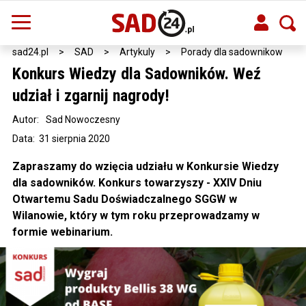
sad24.pl
>
SAD
>
Artykuly
>
Porady dla sadownikow
Konkurs Wiedzy dla Sadowników. Weź
udział i zgarnij nagrody!
Autor:
Sad Nowoczesny
Data: 31 sierpnia 2020
Zapraszamy do wzięcia udziału w Konkursie Wiedzy
dla sadowników. Konkurs towarzyszy - XXIV Dniu
Otwartemu Sadu Doświadczalnego SGGW w
Wilanowie, który w tym roku przeprowadzamy w
formie webinarium.