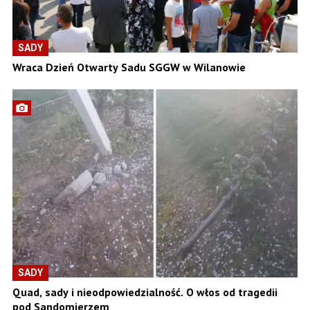
SADY
Wraca Dzień Otwarty Sadu SGGW w Wilanowie
SADY
Quad, sady i nieodpowiedzialność. O włos od tragedii
pod Sandomierzem