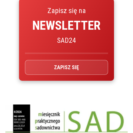
Zapisz się na
NEWSLETTER
SAD24
ZAPISZ SIĘ