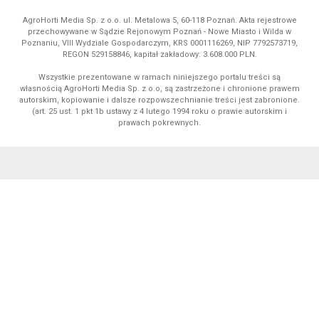
AgroHorti Media Sp. z o.o. ul. Metalowa 5, 60-118 Poznań. Akta rejestrowe
przechowywane w Sądzie Rejonowym Poznań - Nowe Miasto i Wilda w
Poznaniu, VIII Wydziale Gospodarczym, KRS 0001116269, NIP 7792573719,
REGON 529158846, kapitał zakładowy: 3.608.000 PLN.
Wszystkie prezentowane w ramach niniejszego portalu treści są
własnością AgroHorti Media Sp. z o.o, są zastrzeżone i chronione prawem
autorskim, kopiowanie i dalsze rozpowszechnianie treści jest zabronione.
(art. 25 ust. 1 pkt 1b ustawy z 4 lutego 1994 roku o prawie autorskim i
prawach pokrewnych.