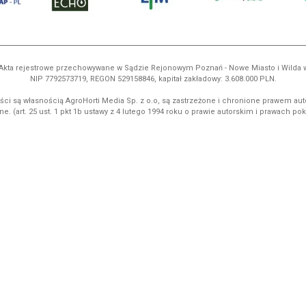
ń. Akta rejestrowe przechowywane w Sądzie Rejonowym Poznań - Nowe Miasto i Wilda
NIP 7792573719, REGON 529158846, kapitał zakładowy: 3.608.000 PLN.
ci są własnością AgroHorti Media Sp. z o.o, są zastrzeżone i chronione prawem aut
e. (art. 25 ust. 1 pkt 1b ustawy z 4 lutego 1994 roku o prawie autorskim i prawach p