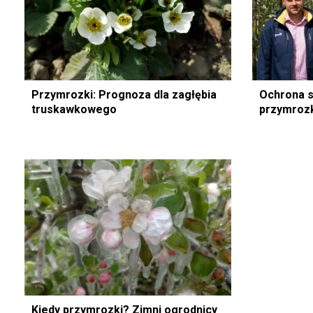
Przymrozki: Prognoza dla zagłębia
Ochrona 
truskawkowego
przymrozk
Kiedy przymrozki? Zimni ogrodnicy