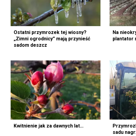
Ostatni przymrozek tej wiosny?
Na nieokr
„Zimni ogrodnicy” mają przynieść
plantator 
sadom deszcz
Kwitnienie jak za dawnych lat...
Przymrozk
sadu nagr