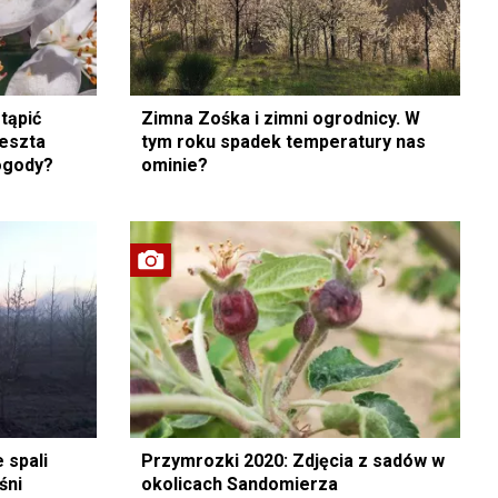
tąpić
Zimna Zośka i zimni ogrodnicy. W
reszta
tym roku spadek temperatury nas
ogody?
ominie?
 spali
Przymrozki 2020: Zdjęcia z sadów w
śni
okolicach Sandomierza