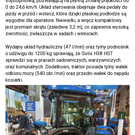
trójstopniową, pozwalającą na płynną zmianę prędkości od
0 do 24,6 km/h. Układ sterowania obejmuje dwa pedały do
jazdy w przód i wstecz, które dzięki płaskiej podłodze są
wygodne dla operatora. Niewielki, a wręcz kompaktowy
jest promień skrętu (zaledwie 3,2 m), co zapewnia wysoką
zwrotność, zwłaszcza w sadach i winnicach.
Wydajny układ hydrauliczny (47 l/min) oraz tylny podnośnik
o udźwigu do 1200 kg sprawiają, że Solis H38 HST
sprawdzi się w pracach sadowniczych, warzywniczych
oraz komunalnych. Dodatkowo, traktor posiada tylny wałek
odbioru mocy (540 obr./min) oraz przedni wałek do napędu
kosiarki.