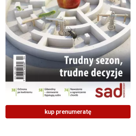
kup prenumeratę