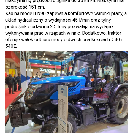
maksymalną prędkość ciągnika do 35 km/h. Maszyna ma
szerokość 151 cm.
Kabina modelu N90 zapewnia komfortowe warunki pracy, a
układ hydrauliczny o wydajności 45 l/min oraz tylny
podnośnik o udźwigu 2,5 tony pozwalają na wydajne
wykonywanie prac w rzędach winnic. Dodatkowo, traktor
oferuje wałek odbioru mocy o dwóch prędkościach: 540 i
540E.