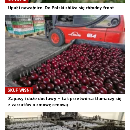
Upał i nawałnice. Do Polski zbliża się chłodny front
SKUP WIŚNI
Zapasy i duże dostawy – tak przetwórca tłumaczy się
z zarzutów o zmowę cenową