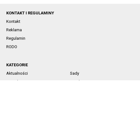
KONTAKT I REGULAMINY
Kontakt
Reklama
Regulamin
RODO
KATEGORIE
Aktualności
Sady
Jagodowe
Rynek
Komunikaty sadownicze
Ochrona
Nawożenie
Technika
SOCIAL MEDIA