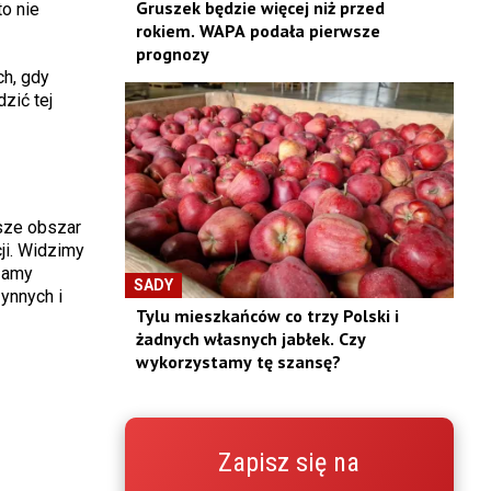
Gruszek będzie więcej niż przed
o nie
rokiem. WAPA podała pierwsze
prognozy
ch, gdy
zić tej
wsze obszar
ji. Widzimy
czamy
SADY
ynnych i
Tylu mieszkańców co trzy Polski i
żadnych własnych jabłek. Czy
wykorzystamy tę szansę?
Zapisz się na