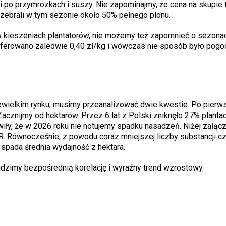
 po przymrozkach i suszy. Nie zapominajmy, że cena na skupie t
zebrali w tym sezonie około 50% pełnego plonu.
w kieszeniach plantatorów, nie możemy też zapomnieć o sezona
 oferowano zaledwie 0,40 zł/kg i wówczas nie sposób było pogod
niewielkim rynku, musimy przeanalizować dwie kwestie. Po pier
Zacznijmy od hektarów. Przez 6 lat z Polski zniknęło 27% plantac
wiły, że w 2026 roku nie notujemy spadku nasadzeń. Niżej załą
. Równocześnie, z powodu coraz mniejszej liczby substancji cz
spada średnia wydajność z hektara.
idzimy bezpośrednią korelację i wyraźny trend wzrostowy.