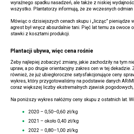
wyraźnego spadku nasadzeń, ale także z niskiej wydajności
wszystko. Plantatorzy informują, że ze wczesnych odmian 
Mówiąc o dzisiejszych cenach skupu i „licząc” pieniądze 
agrest był wręcz absurdalnie tani. Pięć lat temu za owoce
stawki z kosztami produkcji.
Plantacji ubywa, więc cena rośnie
Żeby najlepiej zobaczyć zmiany, jakie zachodziły na tym 
upraw, a po drugie orientacyjny zakres cen w tej dekadzie. 
również, że już ubiegłoroczne satysfakcjonujące ceny spra
wykres, który przygotowaliśmy na podstawie danych ARiMR
coraz większej liczby ekstremalnych zjawisk pogodowych, 
Na poniższy wykres nałóżmy ceny skupu z ostatnich lat. W
2020 – 0,50–0,60 zł/kg
2021 – około 0,40 zł/kg
2022 – 0,80–1,00 zł/kg