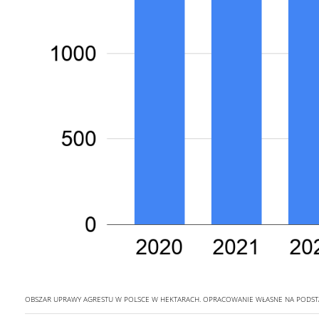
OBSZAR UPRAWY AGRESTU W POLSCE W HEKTARACH. OPRACOWANIE WŁASNE NA PODSTA