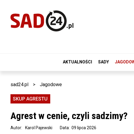
AKTUALNOŚCI
SADY
JAGODO
sad24.pl
>
Jagodowe
SKUP AGRESTU
Agrest w cenie, czyli sadzimy?
Autor:
Karol Pajewski
Data: 09 lipca 2026