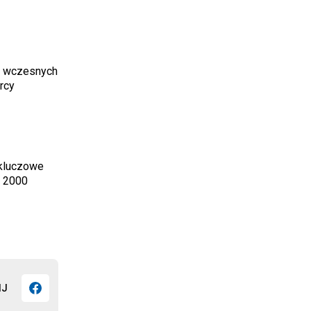
h wczesnych
rcy
 kluczowe
o 2000
IJ