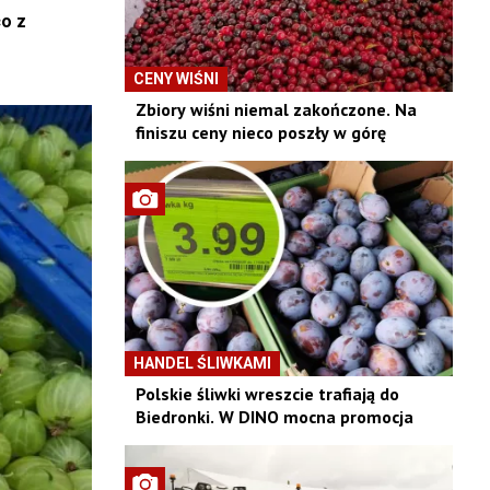
co z
CENY WIŚNI
Zbiory wiśni niemal zakończone. Na
finiszu ceny nieco poszły w górę
HANDEL ŚLIWKAMI
Polskie śliwki wreszcie trafiają do
Biedronki. W DINO mocna promocja