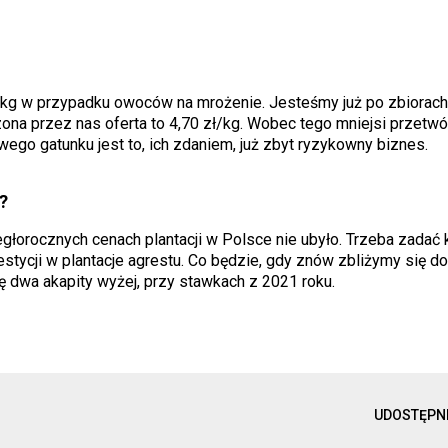
ł/kg w przypadku owoców na mrożenie. Jesteśmy już po zbiorac
ona przez nas oferta to 4,70 zł/kg. Wobec tego mniejsi przetwó
ego gatunku jest to, ich zdaniem, już zbyt ryzykowny biznes.
?
egłorocznych cenach plantacji w Polsce nie ubyło. Trzeba zadać
stycji w plantacje agrestu. Co będzie, gdy znów zbliżymy się d
ę dwa akapity wyżej, przy stawkach z 2021 roku.
UDOSTĘPN