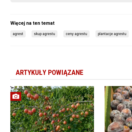
agrest
skup agrestu
ceny agrestu
plantacje agrestu
ARTYKUŁY POWIĄZANE