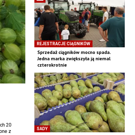
REJESTRACJE CIĄGNIKÓW
Sprzedaż ciągników mocno spada.
Jedna marka zwiększyła ją niemal
czterokrotnie
ich 20
SADY
 one z