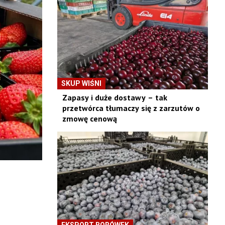
SKUP WIŚNI
Zapasy i duże dostawy – tak
przetwórca tłumaczy się z zarzutów o
zmowę cenową
EKSPORT BORÓWEK