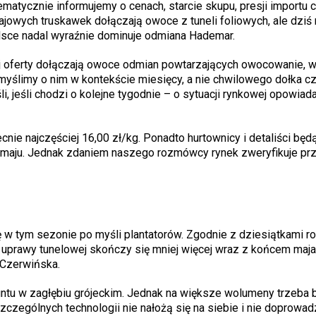
matycznie informujemy o cenach, starcie skupu, presji importu 
krajowych truskawek dołączają owoce z tuneli foliowych, ale dzi
lsce nadal wyraźnie dominuje odmiana Hademar.
j oferty dołączają owoce odmian powtarzających owocowanie, wi
i myślimy o nim w kontekście miesięcy, a nie chwilowego dołka c
i, jeśli chodzi o kolejne tygodnie – o sytuacji rynkowej opowiad
nie najczęściej 16,00 zł/kg. Ponadto hurtownicy i detaliści będą
a, maju. Jednak zdaniem naszego rozmówcy rynek zweryfikuje pr
w tym sezonie po myśli plantatorów. Zgodnie z dziesiątkami r
uprawy tunelowej skończy się mniej więcej wraz z końcem maja
 Czerwińska.
ntu w zagłębiu grójeckim. Jednak na większe wolumeny trzeba 
zególnych technologii nie nałożą się na siebie i nie doprowad