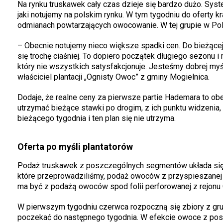
Na rynku truskawek cały czas dzieje się bardzo dużo. Syste
jaki notujemy na polskim rynku. W tym tygodniu do oferty 
odmianach powtarzających owocowanie. W tej grupie w Po
– Obecnie notujemy nieco większe spadki cen. Do bieżące
się trochę ciaśniej. To dopiero początek długiego sezonu 
który nie wszystkich satysfakcjonuje. Jesteśmy dobrej myśl
właściciel plantacji „Ognisty Owoc” z gminy Mogielnica.
Dodaje, że realne ceny za pierwsze partie Hademara to obec
utrzymać bieżące stawki po drogim, z ich punktu widzeni
bieżącego tygodnia i ten plan się nie utrzyma.
Oferta po myśli plantatorów
Podaż truskawek z poszczególnych segmentów układa się 
które przeprowadziliśmy, podaż owoców z przyspieszanej 
ma być z podażą owoców spod folii perforowanej z rejonu
W pierwszym tygodniu czerwca rozpoczną się zbiory z gru
poczekać do następnego tygodnia. W efekcie owoce z poszc