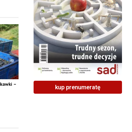
skawki –
kup prenumeratę