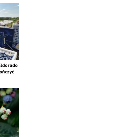
Eldorado
ończyć