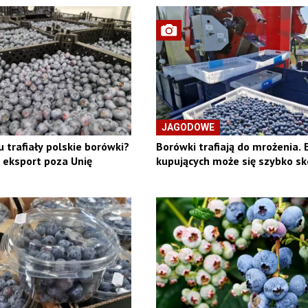
JAGODOWE
u trafiały polskie borówki?
Borówki trafiają do mrożenia. 
eksport poza Unię
kupujących może się szybko sk