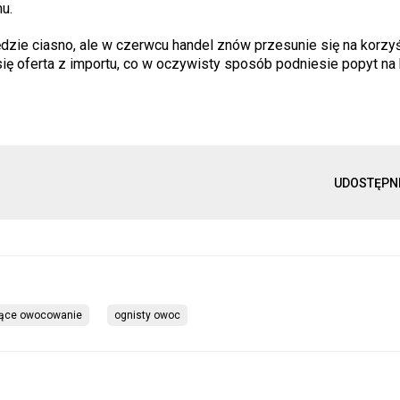
u.
dzie ciasno, ale w czerwcu handel znów przesunie się na korzy
ę oferta z importu, co w oczywisty sposób podniesie popyt na
UDOSTĘPN
jące owocowanie
ognisty owoc