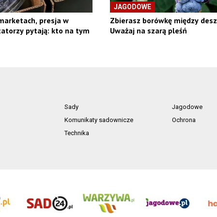
JAGODOWE
marketach, presja w
Zbierasz borówkę między des
tatorzy pytają: kto na tym
Uważaj na szarą pleśń
Sady
Jagodowe
Komunikaty sadownicze
Ochrona
Technika