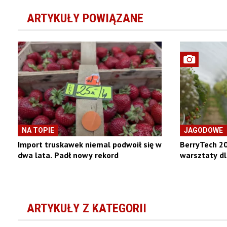
ARTYKUŁY POWIĄZANE
NA TOPIE
JAGODOWE
Import truskawek niemal podwoił się w
BerryTech 20
dwa lata. Padł nowy rekord
warsztaty d
ARTYKUŁY Z KATEGORII