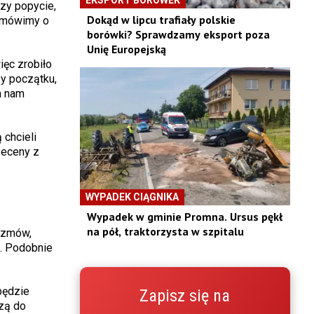
czy popycie,
Dokąd w lipcu trafiały polskie
ś mówimy o
borówki? Sprawdzamy eksport poza
Unię Europejską
ęc zrobiło
zy początku,
a nam
 chcieli
zeceny z
WYPADEK CIĄGNIKA
Wypadek w gminie Promna. Ursus pękł
na pół, traktorzysta w szpitalu
ozmów,
. Podobnie
będzie
Zapisz się na
zą do