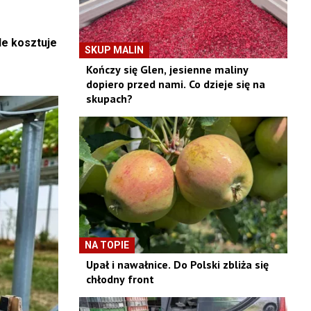
le kosztuje
SKUP MALIN
Kończy się Glen, jesienne maliny
dopiero przed nami. Co dzieje się na
skupach?
NA TOPIE
Upał i nawałnice. Do Polski zbliża się
chłodny front