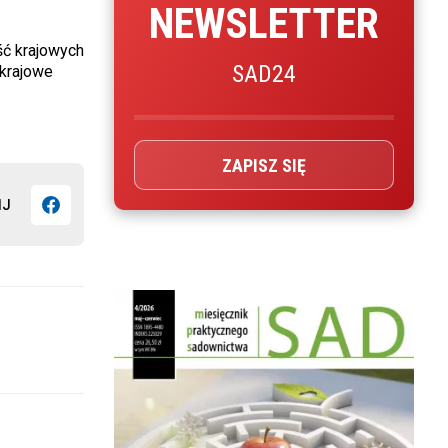
NEWSLETTER
ść krajowych
SAD24
 krajowe
ZAPISZ SIĘ
IJ