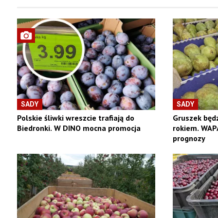
SADY
SADY
Polskie śliwki wreszcie trafiają do
Gruszek będz
Biedronki. W DINO mocna promocja
rokiem. WAP
prognozy