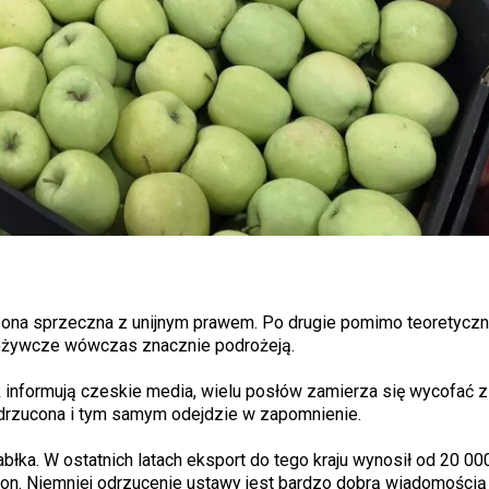
t ona sprzeczna z unijnym prawem. Po drugie pomimo teoretyczn
pożywcze wówczas znacznie podrożeją.
informują czeskie media, wielu posłów zamierza się wycofać z 
odrzucona i tym samym odejdzie w zapomnienie.
abłka. W ostatnich latach eksport do tego kraju wynosił od 20 0
ton. Niemniej odrzucenie ustawy jest bardzo dobrą wiadomości