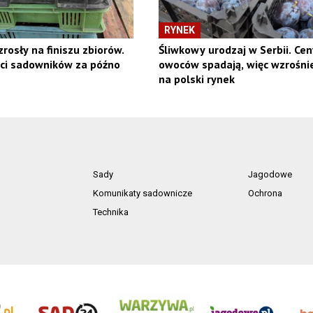
RYNEK
rosły na finiszu zbiorów.
Śliwkowy urodzaj w Serbii. Cen
ści sadowników za późno
owoców spadają, więc wzrośnie
na polski rynek
Sady
Jagodowe
Komunikaty sadownicze
Ochrona
Technika