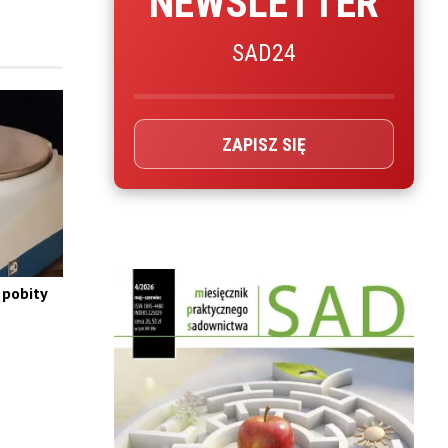
NEWSLETTER
SAD24
ZAPISZ SIĘ
 pobity