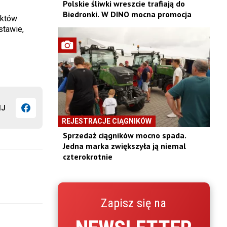
Polskie śliwki wreszcie trafiają do
Biedronki. W DINO mocna promocja
uktów
stawie,
IJ
REJESTRACJE CIĄGNIKÓW
Sprzedaż ciągników mocno spada.
Jedna marka zwiększyła ją niemal
czterokrotnie
Zapisz się na