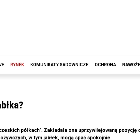
WE
RYNEK
KOMUNIKATY SADOWNICZE
OCHRONA
NAWOŻE
abłka?
czeskich półkach". Zakładała ona uprzywilejowaną pozycję 
ożywczych, w tym jabłek, mogą spać spokojnie.