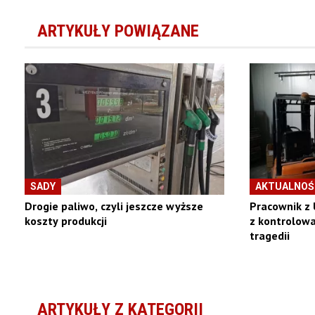
ARTYKUŁY POWIĄZANE
SADY
AKTUALNOŚ
Drogie paliwo, czyli jeszcze wyższe
Pracownik z 
koszty produkcji
z kontrolowa
tragedii
ARTYKUŁY Z KATEGORII