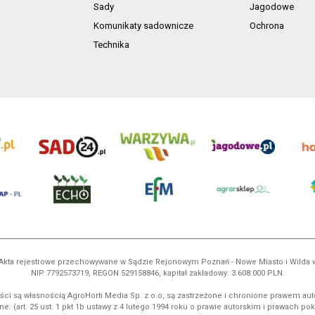
Sady
Jagodowe
Komunikaty sadownicze
Ochrona
Technika
ń. Akta rejestrowe przechowywane w Sądzie Rejonowym Poznań - Nowe Miasto i Wilda
NIP 7792573719, REGON 529158846, kapitał zakładowy: 3.608.000 PLN.
ci są własnością AgroHorti Media Sp. z o.o, są zastrzeżone i chronione prawem aut
e. (art. 25 ust. 1 pkt 1b ustawy z 4 lutego 1994 roku o prawie autorskim i prawach p