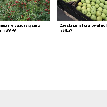
ież nie zgadzają się z
Czeski senat uratował pol
iami WAPA
jabłka?