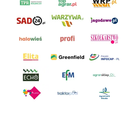
AgroHorti Media Sp. z o.o. ul. Metalowa 5, 60-118 Poznań. Akta rejestrowe
przechowywane w Sądzie Rejonowym Poznań - Nowe Miasto i Wilda w
Poznaniu, VIII Wydziale Gospodarczym, KRS 0001116269, NIP 7792573719,
REGON 529158846, kapitał zakładowy: 3.608.000 PLN.