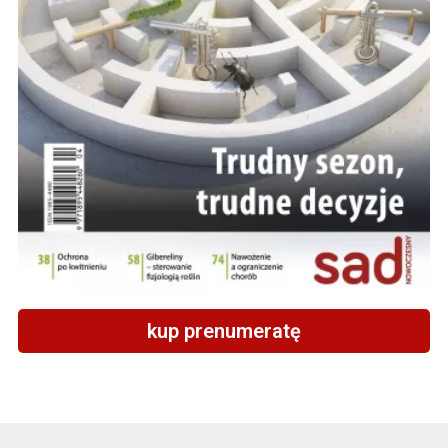
kup prenumeratę