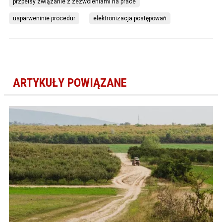
przpeisy związanie z zezwoleniami na prace
usparweninie procedur
elektronizacja postępowań
ARTYKUŁY POWIĄZANE