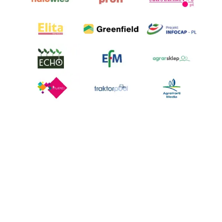
AgroHorti Media Sp. z o.o. ul. Metalowa 5, 60-118 Poznań. Akta rejestrowe
przechowywane w Sądzie Rejonowym Poznań - Nowe Miasto i Wilda w
Poznaniu, VIII Wydziale Gospodarczym, KRS 0001116269, NIP 7792573719,
REGON 529158846, kapitał zakładowy: 3.608.000 PLN.
Wszystkie prezentowane w ramach niniejszego portalu treści są
własnością AgroHorti Media Sp. z o.o, są zastrzeżone i chronione prawem
autorskim, kopiowanie i dalsze rozpowszechnianie treści jest zabronione.
(art. 25 ust. 1 pkt 1b ustawy z 4 lutego 1994 roku o prawie autorskim i
prawach pokrewnych.