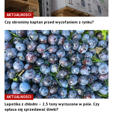
AKTUALNOŚCI
Czy obronimy kaptan przed wycofaniem z rynku?
AKTUALNOŚCI
Lepotika z chłodni – 2,5 tony wyrzucone w pole. Czy
opłaca się sprzedawać śliwki?