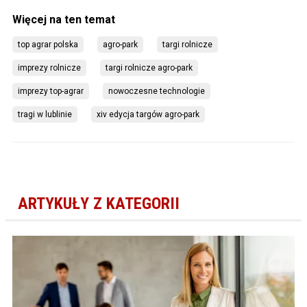
top agrar polska
agro-park
targi rolnicze
imprezy rolnicze
targi rolnicze agro-park
imprezy top-agrar
nowoczesne technologie
tragi w lublinie
xiv edycja targów agro-park
ARTYKUŁY Z KATEGORII