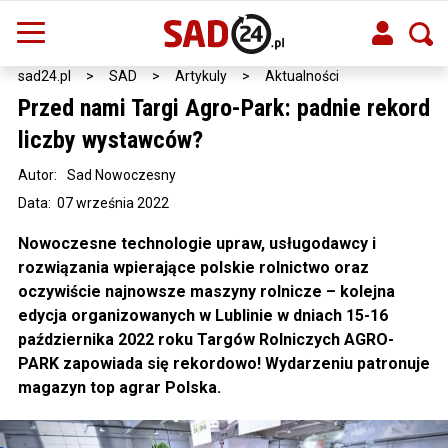
sad24.pl
>
SAD
>
Artykuly
>
Aktualności
Przed nami Targi Agro-Park: padnie rekord
liczby wystawców?
Autor:
Sad Nowoczesny
Data: 07 września 2022
Nowoczesne technologie upraw, usługodawcy i
rozwiązania wpierające polskie rolnictwo oraz
oczywiście najnowsze maszyny rolnicze – kolejna
edycja organizowanych w Lublinie w dniach 15-16
października 2022 roku Targów Rolniczych AGRO-
PARK zapowiada się rekordowo! Wydarzeniu patronuje
magazyn top agrar Polska.