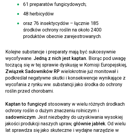
61 preparatów fungicydowych;
48 herbicydów
oraz 76 insektycydów – łącznie 185
środków ochrony roślin na około 2400
produktów obecnie zarejestrowanych.
Kolejne substancje i preparaty mają być sukcesywnie
wycofywane.
Jedną z nich jest kaptan.
Biorąc pod uwagę
toczącą się w tej sprawie dyskusję w Komisji Europejskiej,
Związek Sadowników RP
wielokrotnie już monitował i
podkreślał negatywne skutki i konsekwencje wynikające z
wycofania z rynku ww. substancji jako środka do ochrony
roślin przed chorobami.
Kaptan to fungicyd
stosowany w wielu różnych środkach
ochrony roślin o dużym znaczeniu rolniczym i
sadowniczym
. Jest niezbędny do uzyskiwania wysokiej
jakości produkcji naszych upraw,
głównie jabłek.
Od wielu
lat sprawdza się jako skuteczne i wydajne narzędzie w