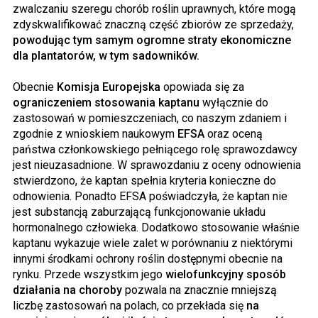
zwalczaniu szeregu chorób roślin uprawnych, które mogą
zdyskwalifikować znaczną część zbiorów ze sprzedaży,
powodując tym samym ogromne straty ekonomiczne
dla plantatorów, w tym sadowników.
Obecnie
Komisja Europejska
opowiada się za
ograniczeniem stosowania kaptanu
wyłącznie do
zastosowań w pomieszczeniach, co naszym zdaniem i
zgodnie z wnioskiem naukowym
EFSA
oraz oceną
państwa członkowskiego pełniącego rolę sprawozdawcy
jest nieuzasadnione. W sprawozdaniu z oceny odnowienia
stwierdzono, że kaptan spełnia kryteria konieczne do
odnowienia. Ponadto EFSA poświadczyła, że kaptan nie
jest substancją zaburzającą funkcjonowanie układu
hormonalnego człowieka. Dodatkowo stosowanie właśnie
kaptanu wykazuje wiele zalet w porównaniu z niektórymi
innymi środkami ochrony roślin dostępnymi obecnie na
rynku. Przede wszystkim jego
wielofunkcyjny sposób
działania na choroby
pozwala na znacznie mniejszą
liczbę zastosowań na polach, co przekłada się
na