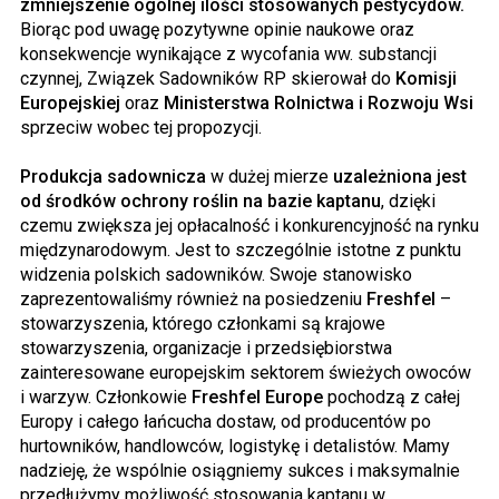
zmniejszenie ogólnej ilości stosowanych pestycydów.
Biorąc pod uwagę pozytywne opinie naukowe oraz
konsekwencje wynikające z wycofania ww. substancji
czynnej, Związek Sadowników RP skierował do
Komisji
Europejskiej
oraz
Ministerstwa Rolnictwa i Rozwoju Wsi
sprzeciw wobec tej propozycji.
Produkcja sadownicza
w dużej mierze
uzależniona jest
od środków ochrony roślin na bazie kaptanu
, dzięki
czemu zwiększa jej opłacalność i konkurencyjność na rynku
międzynarodowym. Jest to szczególnie istotne z punktu
widzenia polskich sadowników. Swoje stanowisko
zaprezentowaliśmy również na posiedzeniu
Freshfel
–
stowarzyszenia, którego członkami są krajowe
stowarzyszenia, organizacje i przedsiębiorstwa
zainteresowane europejskim sektorem świeżych owoców
i warzyw. Członkowie
Freshfel Europe
pochodzą z całej
Europy i całego łańcucha dostaw, od producentów po
hurtowników, handlowców, logistykę i detalistów. Mamy
nadzieję, że wspólnie osiągniemy sukces i maksymalnie
przedłużymy możliwość stosowania kaptanu w