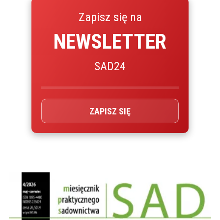
Zapisz się na
NEWSLETTER
SAD24
ZAPISZ SIĘ