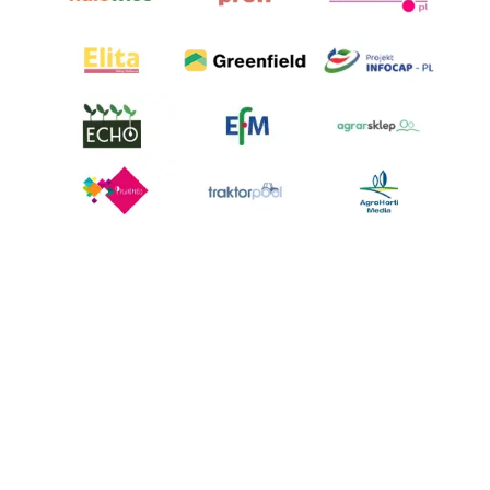
AgroHorti Media Sp. z o.o. ul. Metalowa 5, 60-118 Poznań. Akta rejestrowe
przechowywane w Sądzie Rejonowym Poznań - Nowe Miasto i Wilda w
Poznaniu, VIII Wydziale Gospodarczym, KRS 0001116269, NIP 7792573719,
REGON 529158846, kapitał zakładowy: 3.608.000 PLN.
Wszystkie prezentowane w ramach niniejszego portalu treści są
własnością AgroHorti Media Sp. z o.o, są zastrzeżone i chronione prawem
autorskim, kopiowanie i dalsze rozpowszechnianie treści jest zabronione.
(art. 25 ust. 1 pkt 1b ustawy z 4 lutego 1994 roku o prawie autorskim i
prawach pokrewnych.