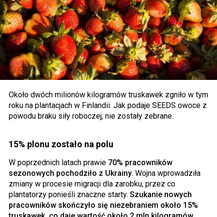
Około dwóch milionów kilogramów truskawek zgniło w tym
roku na plantacjach w Finlandii. Jak podaje SEEDS owoce z
powodu braku siły roboczej, nie zostały zebrane.
15% plonu zostało na polu
W poprzednich latach prawie
70% pracowników
sezonowych pochodziło z Ukrainy.
Wojna wprowadziła
zmiany w procesie migracji dla zarobku, przez co
plantatorzy ponieśli znaczne starty.
Szukanie nowych
pracowników skończyło się niezebraniem około 15%
truskawek, co daje wartość około 2 mln kilogramów.