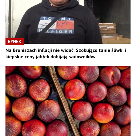
RYNEK
Na Broniszach inflacji nie widać. Szokująco tanie śliwki i
kiepskie ceny jabłek dobijają sadowników