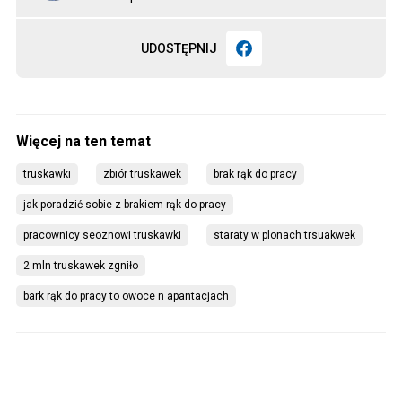
UDOSTĘPNIJ
truskawki
zbiór truskawek
brak rąk do pracy
jak poradzić sobie z brakiem rąk do pracy
pracownicy seoznowi truskawki
staraty w plonach trsuakwek
2 mln truskawek zgniło
bark rąk do pracy to owoce n apantacjach