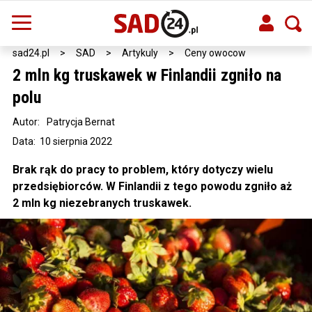
sad24.pl
>
SAD
>
Artykuly
>
Ceny owocow
2 mln kg truskawek w Finlandii zgniło na
polu
Autor:
Patrycja Bernat
Data: 10 sierpnia 2022
Brak rąk do pracy to problem, który dotyczy wielu
przedsiębiorców. W Finlandii z tego powodu zgniło aż
2 mln kg niezebranych truskawek.