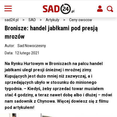
sad24.pl
>
SAD
>
Artykuly
>
Ceny owocow
Bronisze: handel jabłkami pod presją
mrozów
Autor:
Sad Nowoczesny
Data: 12 lutego 2021
Na Rynku Hurtowym w Broniszach na palcu handel
jabłkami uległ presji śnieżnej i mroźnej zimy.
Kupujących jest dużo mniej niż zazwyczaj, a i
sprzedających ubyło w stosunku do minionego
tygodnia. – Kiedyś, żeby sprzedać towar musiałem
stać 4 godziny, a teraz nawet dobę albo i dłużej – mówi
nam sadownik z Chynowa. Więcej dowiesz się z filmu
pod artykułem!