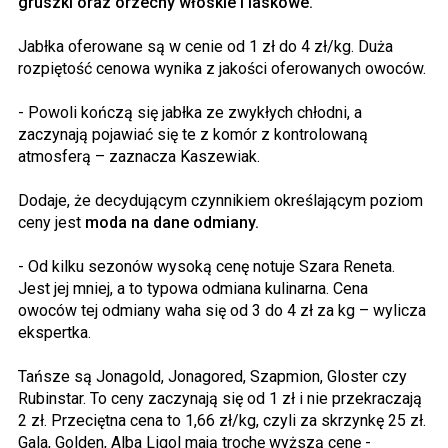
gruszki oraz orzechy włoskie i laskowe.
Jabłka oferowane są w cenie od 1 zł do 4 zł/kg. Duża
rozpiętość cenowa wynika z jakości oferowanych owoców.
- Powoli kończą się jabłka ze zwykłych chłodni, a
zaczynają pojawiać się te z komór z kontrolowaną
atmosferą – zaznacza Kaszewiak.
Dodaje, że decydującym czynnikiem określającym poziom
ceny jest
moda na dane odmiany.
- Od kilku sezonów wysoką cenę notuje Szara Reneta.
Jest jej mniej, a to typowa odmiana kulinarna. Cena
owoców tej odmiany waha się od 3 do 4 zł za kg – wylicza
ekspertka.
Tańsze są Jonagold, Jonagored, Szapmion, Gloster czy
Rubinstar. To ceny zaczynają się od 1 zł i nie przekraczają
2 zł. Przeciętna cena to 1,66 zł/kg, czyli za skrzynkę 25 zł.
Gala, Golden, Alba Ligol mają trochę wyższą cenę -