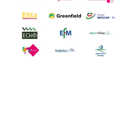
AgroHorti Media Sp. z o.o. ul. Metalowa 5, 60-118 Poznań. Akta rejestrowe
przechowywane w Sądzie Rejonowym Poznań - Nowe Miasto i Wilda w
Poznaniu, VIII Wydziale Gospodarczym, KRS 0001116269, NIP 7792573719,
REGON 529158846, kapitał zakładowy: 3.608.000 PLN.
Wszystkie prezentowane w ramach niniejszego portalu treści są
własnością AgroHorti Media Sp. z o.o, są zastrzeżone i chronione prawem
autorskim, kopiowanie i dalsze rozpowszechnianie treści jest zabronione.
(art. 25 ust. 1 pkt 1b ustawy z 4 lutego 1994 roku o prawie autorskim i
prawach pokrewnych.