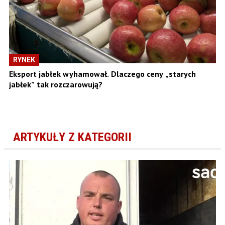
RYNEK
Eksport jabłek wyhamował. Dlaczego ceny „starych
jabłek” tak rozczarowują?
ARTYKUŁY Z KATEGORII