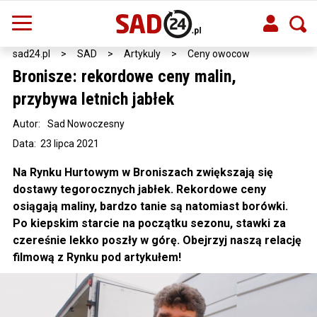
sad24.pl
>
SAD
>
Artykuly
>
Ceny owocow
Bronisze: rekordowe ceny malin,
przybywa letnich jabłek
Autor:
Sad Nowoczesny
Data: 23 lipca 2021
Na Rynku Hurtowym w Broniszach zwiększają się
dostawy tegorocznych jabłek. Rekordowe ceny
osiągają maliny, bardzo tanie są natomiast borówki.
Po kiepskim starcie na początku sezonu, stawki za
czereśnie lekko poszły w górę. Obejrzyj naszą relację
filmową z Rynku pod artykułem!