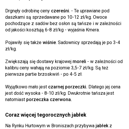
Drgnęły odrobinę ceny
czereśni
. - Te uprawiane pod
daszkami są sprzedawane po 10-12 zł/kg. Owoce
pochodzące z sadów bez osłon są tańsze i w zależności
od jakości kosztują 6-8 zł/kg - wyjaśnia Kmera.
Pojawiły się także
wiśnie
. Sadownicy sprzedają je po 3-4
zł/kg.
Zwiększają się dostawy krajowej
moreli
- w zależności od
kalibru ceny wahają na poziomie 3,5-7 zł/kg. Są też
pierwsze partie brzoskwiń - po 4-5 zł.
Wyjątkowo mało jest
czarnej porzeczki.
Dlatego jej cena
jest dość wysoka - 8-10 zł/kg. Dwukrotnie tańsza jest
natomiast
porzeczka czerwona.
Coraz więcej tegorocznych jabłek
Na Rynku Hurtowym w Broniszach przybywa
jabłek
z