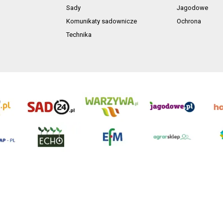
Sady
Jagodowe
Komunikaty sadownicze
Ochrona
Technika
ń. Akta rejestrowe przechowywane w Sądzie Rejonowym Poznań - Nowe Miasto i Wilda
NIP 7792573719, REGON 529158846, kapitał zakładowy: 3.608.000 PLN.
ci są własnością AgroHorti Media Sp. z o.o, są zastrzeżone i chronione prawem aut
e. (art. 25 ust. 1 pkt 1b ustawy z 4 lutego 1994 roku o prawie autorskim i prawach p