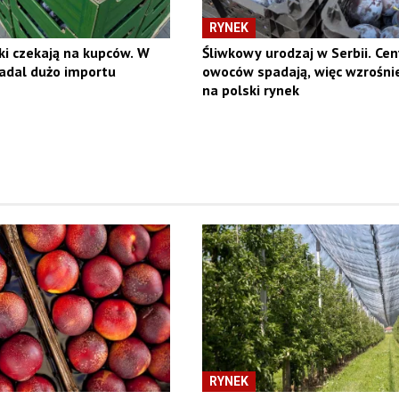
RYNEK
ki czekają na kupców. W
Śliwkowy urodzaj w Serbii. Cen
adal dużo importu
owoców spadają, więc wzrośnie
na polski rynek
RYNEK