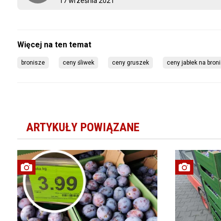
17 września 2021
bronisze
ceny śliwek
ceny gruszek
ceny jabłek na bron
ARTYKUŁY POWIĄZANE