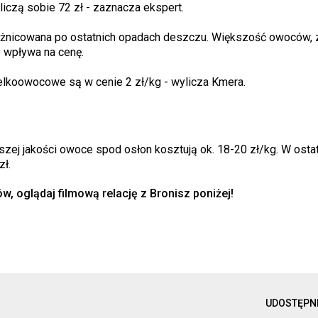
liczą sobie 72 zł - zaznacza ekspert.
zróżnicowana po ostatnich opadach deszczu. Większość owoców,
e wpływa na cenę.
ielkoowocowe są w cenie 2 zł/kg - wylicza Kmera.
szej jakości owoce spod osłon kosztują ok. 18-20 zł/kg. W osta
zł.
w, oglądaj filmową relację z Bronisz poniżej!
UDOSTĘPN