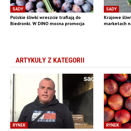
SADY
SADY
Polskie śliwki wreszcie trafiają do
Krajowe śliw
Biedronki. W DINO mocna promocja
marketach n
ARTYKUŁY Z KATEGORII
RYNEK
RYNEK