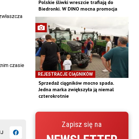
Polskie śliwki wreszcie trafiają do
Biedronki. W DINO mocna promocja
 zwłaszcza
tnim czasie
REJESTRACJE CIĄGNIKÓW
Sprzedaż ciągników mocno spada.
Jedna marka zwiększyła ją niemal
czterokrotnie
Zapisz się na
IJ