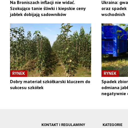
Na Broniszach inflacji nie widać.
Ukraina: gw
Szokująco tanie śliwki i kiepskie ceny
oraz spadek 
jabłek dobijają sadowników
wschodnich
RYNEK
RYNEK
Dobry materiał szkółkarski kluczem do
Spadek zbior
sukcesu szkółek
odmiana jabł
negatywnie 
KONTAKT I REGULAMINY
KATEGORIE