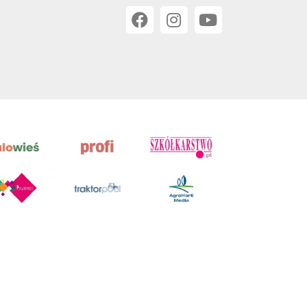
 w Poznaniu, VIII Wydziale Gospodarczym, KRS 0001116269,
orskim, kopiowanie i dalsze rozpowszechnianie treści jest
okrewnych.