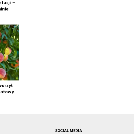
tacji –
inie
worzył
iatowy
SOCIAL MEDIA