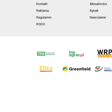
Kontakt
Aktualności
Reklama
Rynek
Regulamin
Nawożenie
RODO
AgroHorti Media Sp. z o.o. ul. Metalowa 5, 60-118 Pozna
Wszystkie prezentowane w ramach niniejszego portalu treś
zabronion