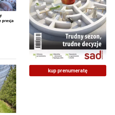
y
 presja
kup prenumeratę