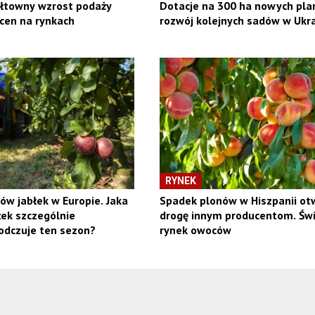
ałtowny wzrost podaży
Dotacje na 300 ha nowych plan
cen na rynkach
rozwój kolejnych sadów w Ukra
RYNEK
ów jabłek w Europie. Jaka
Spadek plonów w Hiszpanii ot
ek szczególnie
drogę innym producentom. Św
odczuje ten sezon?
rynek owoców