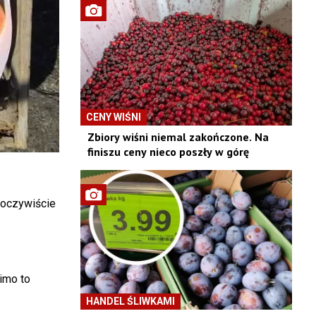
CENY WIŚNI
Zbiory wiśni niemal zakończone. Na
finiszu ceny nieco poszły w górę
 oczywiście
mimo to
HANDEL ŚLIWKAMI