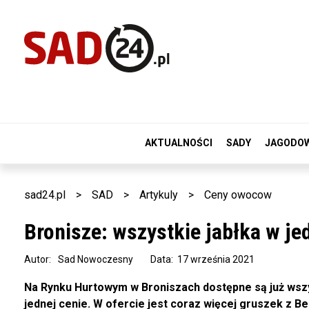
AKTUALNOŚCI
SADY
JAGODO
sad24.pl
>
SAD
>
Artykuly
>
Ceny owocow
Bronisze: wszystkie jabłka w je
Autor:
Sad Nowoczesny
Data: 17 września 2021
Na Rynku Hurtowym w Broniszach dostępne są już wszy
jednej cenie. W ofercie jest coraz więcej gruszek z Be