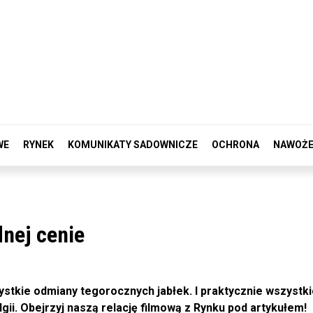
WE
RYNEK
KOMUNIKATY SADOWNICZE
OCHRONA
NAWOŻE
dnej cenie
stkie odmiany tegorocznych jabłek. I praktycznie wszystki
lgii. Obejrzyj naszą relację filmową z Rynku pod artykułem!