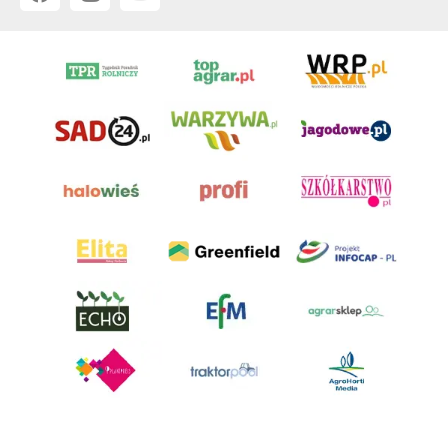
AgroHorti Media Sp. z o.o. ul. Metalowa 5, 60-118 Poznań. Akta rejestrowe