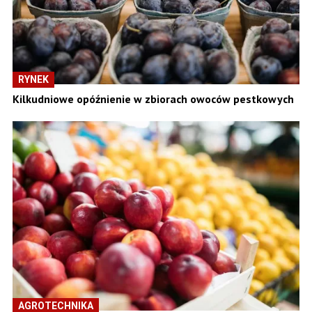
RYNEK
Kilkudniowe opóźnienie w zbiorach owoców pestkowych
AGROTECHNIKA