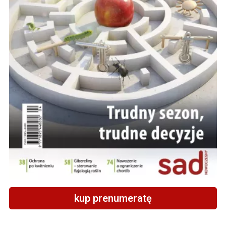
kup prenumeratę