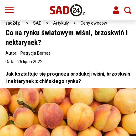
sad24.pl
>
SAD
>
Artykuly
>
Ceny owocow
Co na rynku światowym wiśni, brzoskwiń i
nektarynek?
Autor:
Patrycja Bernat
Data: 26 lipca 2022
Jak kształtuje się prognoza produkcji wiśni, brzoskwiń
i nektarynek z chińskiego rynku?