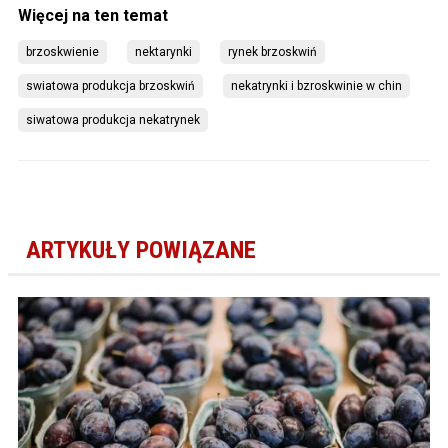
brzoskwienie
nektarynki
rynek brzoskwiń
swiatowa produkcja brzoskwiń
nekatrynki i bzroskwinie w chin
siwatowa produkcja nekatrynek
ARTYKUŁY POWIĄZANE