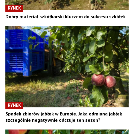
RYNEK
Dobry materiał szkółkarski kluczem do sukcesu szkółek
RYNEK
Spadek zbiorów jabłek w Europie. Jaka odmiana jabłek
szczególnie negatywnie odczuje ten sezon?