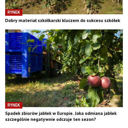
RYNEK
Dobry materiał szkółkarski kluczem do sukcesu szkółek
RYNEK
Spadek zbiorów jabłek w Europie. Jaka odmiana jabłek
szczególnie negatywnie odczuje ten sezon?