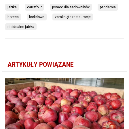
jabłka
carrefour
pomoc dla sadowników
pandemia
horeca
lockdown
zamknięte restauracje
nieidealne jabłka
ARTYKUŁY POWIĄZANE