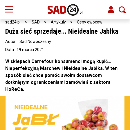
sad24.pl
>
SAD
>
Artykuly
>
Ceny owocow
Duża sieć sprzedaje... Nieidealne Jabłka
Autor:
Sad Nowoczesny
Data: 19 marca 2021
W sklepach Carrefour konsumenci mogą kupić...
Nieperfekcyjną Marchew i Nieidealne Jabłka. W ten
sposób sieć chce pomóc swoim dostawcom
dotkniętym ograniczeniami zamówień z sektora
HoReCa.