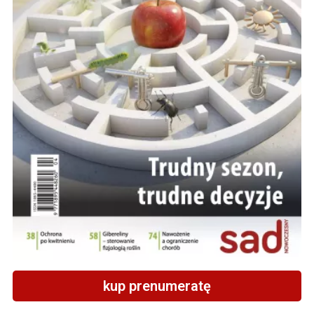
kup prenumeratę