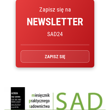
Zapisz się na
NEWSLETTER
SAD24
ZAPISZ SIĘ