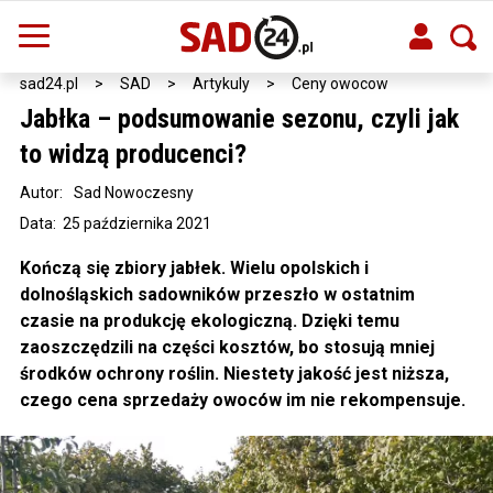
sad24.pl
>
SAD
>
Artykuly
>
Ceny owocow
Jabłka – podsumowanie sezonu, czyli jak
to widzą producenci?
Autor:
Sad Nowoczesny
Data: 25 października 2021
Kończą się zbiory jabłek. Wielu opolskich i
dolnośląskich sadowników przeszło w ostatnim
czasie na produkcję ekologiczną. Dzięki temu
zaoszczędzili na części kosztów, bo stosują mniej
środków ochrony roślin. Niestety jakość jest niższa,
czego cena sprzedaży owoców im nie rekompensuje.