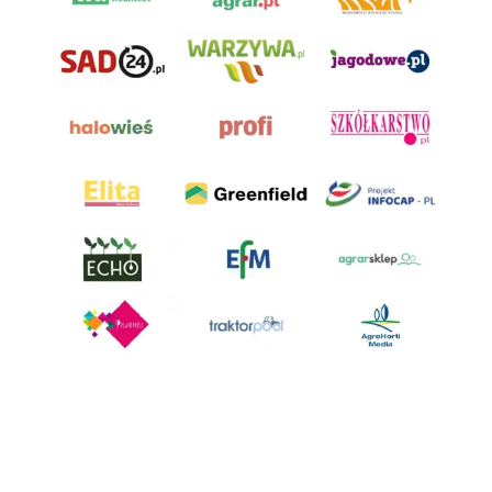
AgroHorti Media Sp. z o.o. ul. Metalowa 5, 60-118 Poznań. Akta rejestrowe
przechowywane w Sądzie Rejonowym Poznań - Nowe Miasto i Wilda w
Poznaniu, VIII Wydziale Gospodarczym, KRS 0001116269, NIP 7792573719,
REGON 529158846, kapitał zakładowy: 3.608.000 PLN.