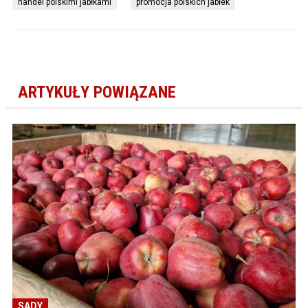
handel polskimi jabłkami
promocja polskich jabłek
ARTYKUŁY POWIĄZANE
SADY