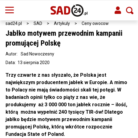
sad24.pl
>
SAD
>
Artykuly
>
Ceny owocow
Jabłko motywem przewodnim kampanii
promującej Polskę
Autor:
Sad Nowoczesny
Data: 13 sierpnia 2020
Trzy czwarte z nas słyszało, że Polska jest
największym producentem jabłek w Europie. A mimo
to Polacy nie mają świadomości skali tej potęgi. W
badaniach opinii tylko co piąty z nas wie, że
produkujemy aż 3 000 000 ton jabłek rocznie – ilość,
którą można wypełnić 240 tysięcy TIR-ów! Dlatego
jabłko będzie motywem przewodnim kampanii
promującej Polskę, którą wkrótce rozpocznie
Fundacja State of Poland.