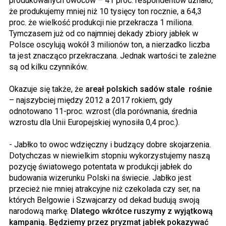
produkowanych owoców – 41 proc. respondentów uznało,
że produkujemy mniej niż 10 tysięcy ton rocznie, a 64,3
proc. że wielkość produkcji nie przekracza 1 miliona.
Tymczasem już od co najmniej dekady zbiory jabłek w
Polsce oscylują wokół 3 milionów ton, a nierzadko liczba
ta jest znacząco przekraczana. Jednak wartości te zależne
są od kilku czynników.
Okazuje się także, że
areał polskich sadów stale rośnie
– najszybciej między 2012 a 2017 rokiem, gdy
odnotowano 11-proc. wzrost (dla porównania, średnia
wzrostu dla Unii Europejskiej wynosiła 0,4 proc.).
- Jabłko to owoc wdzięczny i budzący dobre skojarzenia.
Dotychczas w niewielkim stopniu wykorzystujemy naszą
pozycję światowego potentata w produkcji jabłek do
budowania wizerunku Polski na świecie. Jabłko jest
przecież nie mniej atrakcyjne niż czekolada czy ser, na
których Belgowie i Szwajcarzy od dekad budują swoją
narodową markę.
Dlatego wkrótce ruszymy z wyjątkową
kampanią. Będziemy przez pryzmat jabłek pokazywać