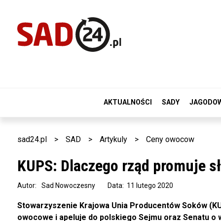
AKTUALNOŚCI
SADY
JAGODO
sad24.pl
>
SAD
>
Artykuly
>
Ceny owocow
KUPS: Dlaczego rząd promuje s
Autor:
Sad Nowoczesny
Data: 11 lutego 2020
Stowarzyszenie Krajowa Unia Producentów Soków (KUP
owocowe i apeluje do polskiego Sejmu oraz Senatu o wy