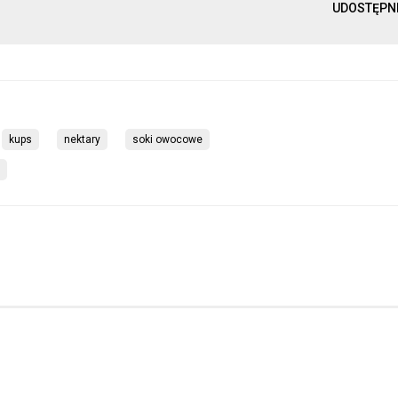
UDOSTĘPN
kups
nektary
soki owocowe