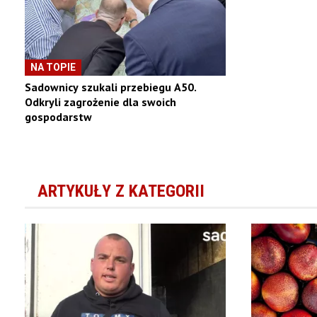
NA TOPIE
Sadownicy szukali przebiegu A50.
Odkryli zagrożenie dla swoich
gospodarstw
ARTYKUŁY Z KATEGORII