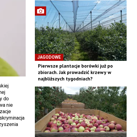
JAGODOWE
Pierwsze plantacje borówki już po
zbiorach. Jak prowadzić krzewy w
najbliższych tygodniach?
kiej
nej
y do
wa nie
zacje
skryminacja
zyszenia