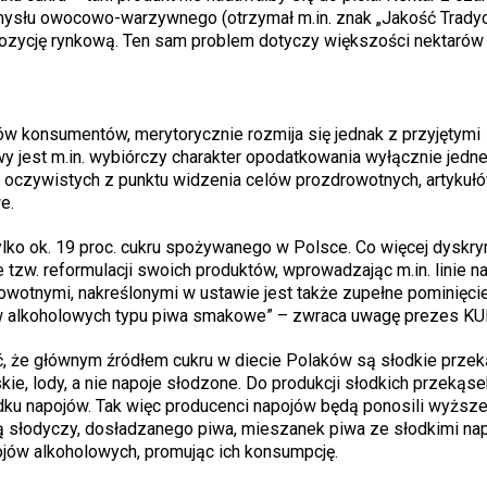
ysłu owocowo-warzywnego (otrzymał m.in. znak „Jakość Tradycj
ozycję rynkową. Ten sam problem dotyczy większości nektaró
w konsumentów, merytorycznie rozmija się jednak z przyjętymi
jest m.in. wybiórczy charakter opodatkowania wyłącznie jednej
 oczywistych z punktu widzenia celów prozdrowotnych, artykuł
we.
ylko ok. 19 proc. cukru spożywanego w Polsce. Co więcej dyskry
ie tzw. reformulacji swoich produktów, wprowadzając m.in. linie 
owotnymi, nakreślonymi w ustawie jest także zupełne pominięcie
ojów alkoholowych typu piwa smakowe” – zwraca uwagę prezes K
, że głównym źródłem cukru w diecie Polaków są słodkie przek
kie, lody, a nie napoje słodzone. Do produkcji słodkich przekąs
adku napojów. Tak więc producenci napojów będą ponosili wyższe 
ją słodyczy, dosładzanego piwa, mieszanek piwa ze słodkimi na
ojów alkoholowych, promując ich konsumpcję.