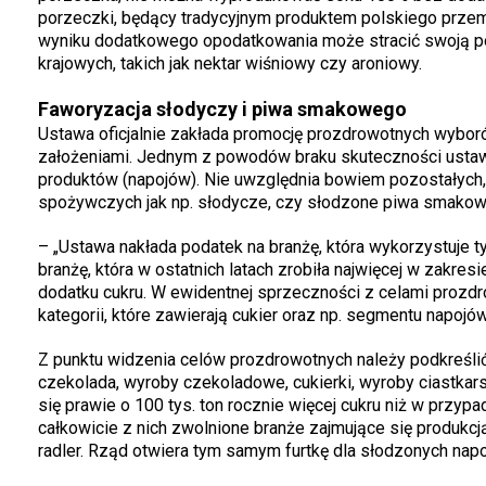
porzeczki, będący tradycyjnym produktem polskiego przem
wyniku dodatkowego opodatkowania może stracić swoją p
krajowych, takich jak nektar wiśniowy czy aroniowy.
Faworyzacja słodyczy i piwa smakowego
Ustawa oficjalnie zakłada promocję prozdrowotnych wyboró
założeniami. Jednym z powodów braku skuteczności ustawy 
produktów (napojów). Nie uwzględnia bowiem pozostałych,
spożywczych jak np. słodycze, czy słodzone piwa smako
– „Ustawa nakłada podatek na branżę, która wykorzystuje t
branżę, która w ostatnich latach zrobiła najwięcej w zakres
dodatku cukru. W ewidentnej sprzeczności z celami prozdr
kategorii, które zawierają cukier oraz np. segmentu nap
Z punktu widzenia celów prozdrowotnych należy podkreślić
czekolada, wyroby czekoladowe, cukierki, wyroby ciastkars
się prawie o 100 tys. ton rocznie więcej cukru niż w przyp
całkowicie z nich zwolnione branże zajmujące się produkc
radler. Rząd otwiera tym samym furtkę dla słodzonych nap