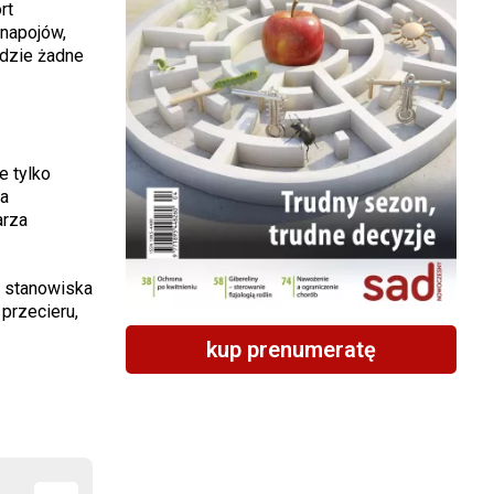
rt
napojów,
gdzie żadne
e tylko
ca
arza
 stanowiska
przecieru,
kup prenumeratę