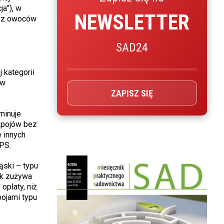
a”), w
NEWSLETTER
w z owoców
SAD24
 kategorii
ów
ZAPISZ SIĘ
minuje
napojów bez
 innych
UPS.
ąski – typu
ek zużywa
opłaty, niż
pojami typu