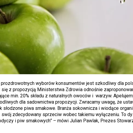
cja prozdrowotnych wyborów konsumentów jest szkodliwy dla pols
 się z propozycją Ministerstwa Zdrowia odnośnie zaproponowa
rające min. 20% składu z naturalnych owoców i warzyw. Apelujem
kodliwych dla sadownictwa propozycji. Zwracamy uwagę, że usta
jak słodzone piwa smakowe. Branża sokownicza i wiodące organi
ą swój zdecydowany sprzeciw wobec takiemu wyłączeniu. To dy
łodyczy i piw smakowych” – mówi Julian Pawlak, Prezes Stowar