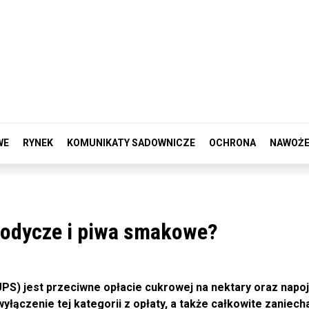
WE
RYNEK
KOMUNIKATY SADOWNICZE
OCHRONA
NAWOŻE
łodycze i piwa smakowe?
S) jest przeciwne opłacie cukrowej na nektary oraz napo
łączenie tej kategorii z opłaty, a także całkowite zaniech