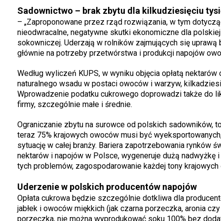
Sadownictwo – brak zbytu dla kilkudziesięciu ty
– „Zaproponowane przez rząd rozwiązania, w tym dotycząc
nieodwracalne, negatywne skutki ekonomiczne dla polskiej
sokowniczej. Uderzają w rolników zajmujących się upraw
głównie na potrzeby przetwórstwa i produkcji napojów ow
Według wyliczeń KUPS, w wyniku objęcia opłatą nektarów
naturalnego wsadu w postaci owoców i warzyw, kilkadzies
Wprowadzenie podatku cukrowego doprowadzi także do likwid
firmy, szczególnie małe i średnie.
Ograniczanie zbytu na surowce od polskich sadowników, t
teraz 75% krajowych owoców musi być wyeksportowanych,
sytuację w całej branży. Bariera zapotrzebowania rynków ś
nektarów i napojów w Polsce, wygeneruje dużą nadwyżkę i
tych problemów, zagospodarowanie każdej tony krajowych 
Uderzenie w polskich producentów napojów
Opłata cukrowa będzie szczególnie dotkliwa dla producen
jabłek i owoców miękkich (jak czarna porzeczka, aronia c
porzeczka, nie można wyprodukować soku 100% bez dodatku 