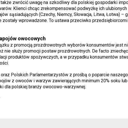
akże zwrócić uwagę na szkodliwy dla polskiej gospodarki impo
warów. Klienci chcąc zrekompensować podwyżkę ich ulubionych 
jów sąsiadujących (Czechy, Niemcy, Słowacja, Litwa, Łotwa) – 
nie zostały wprowadzone. To ustawa przeciwko przedsiębiorcomi
i napojów owocowych
iązku z promocją prozdrowotnych wyborów konsumentów jest ni
eż nie służy promocji postaw prozdrowotnych. De facto zniechę
lacji produktów spożywczych, a w przypadku konsumentów stw
ości.
oraz Polskich Parlamentarzystów z prośbą o poparcie naszego
napojów z owoców i warzyw zawierających minimum 20% soku lub 
ki dla polskiej branży owocowo-warzywnej.