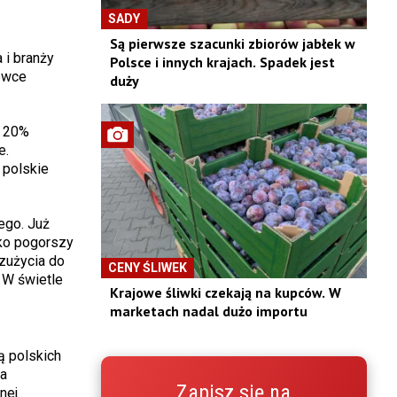
SADY
Są pierwsze szacunki zbiorów jabłek w
 i branży
Polsce i innych krajach. Spadek jest
owce
duży
m 20%
e.
 polskie
ego. Już
ko pogorszy
 zużycia do
CENY ŚLIWEK
 W świetle
Krajowe śliwki czekają na kupców. W
marketach nadal dużo importu
ą polskich
na
Zapisz się na
nej