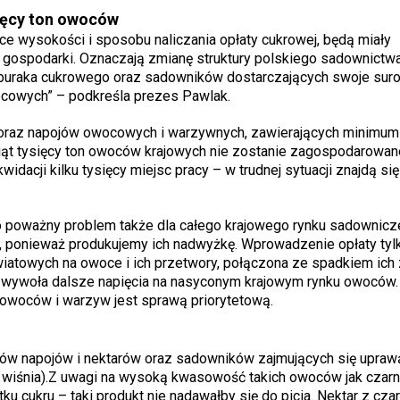
sięcy ton owoców
e wysokości i sposobu naliczania opłaty cukrowej, będą miały
 gospodarki. Oznaczają zmianę struktury polskiego sadownictwa
ą buraka cukrowego oraz sadowników dostarczających swoje sur
ocowych” – podkreśla prezes Pawlak.
 oraz napojów owocowych i warzywnych, zawierających minimu
iąt tysięcy ton owoców krajowych nie zostanie zagospodarowan
acji kilku tysięcy miejsc pracy – w trudnej sytuacji znajdą się
o poważny problem także dla całego krajowego rynku sadownicz
 ponieważ produkujemy ich nadwyżkę. Wprowadzenie opłaty tyl
wiatowych na owoce i ich przetwory, połączona ze spadkiem ich
 wywoła dalsze napięcia na nasyconym krajowym rynku owoców.
owoców i warzyw jest sprawą priorytetową.
tów napojów i nektarów oraz sadowników zajmujących się upraw
zy wiśnia).Z uwagi na wysoką kwasowość takich owoców jak czar
cukru – taki produkt nie nadawałby się do picia. Nektar z czar