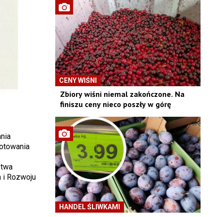
CENY WIŚNI
Zbiory wiśni niemal zakończone. Na
finiszu ceny nieco poszły w górę
nia
Notowania
stwa
 i Rozwoju
HANDEL ŚLIWKAMI