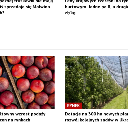
późnej truskawki nie mają
Ceny krajowych czereśni na ry
ziś sprzedaje się Malwina
hurtowym. Jedne po 8, a drugi
h?
zł/kg
RYNEK
ałtowny wzrost podaży
Dotacje na 300 ha nowych plan
cen na rynkach
rozwój kolejnych sadów w Ukra