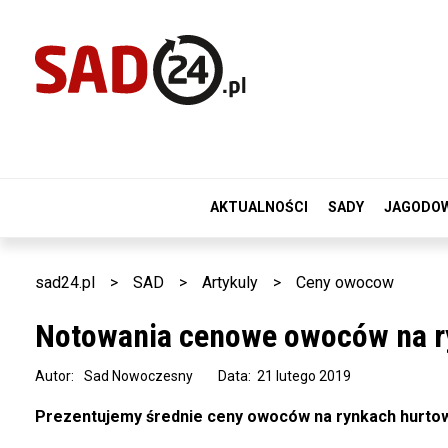
AKTUALNOŚCI
SADY
JAGODO
sad24.pl
>
SAD
>
Artykuly
>
Ceny owocow
Notowania cenowe owoców na ry
Autor:
Sad Nowoczesny
Data: 21 lutego 2019
Prezentujemy średnie ceny owoców na rynkach hurtowy