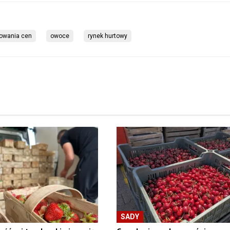
owania cen
owoce
rynek hurtowy
SADY