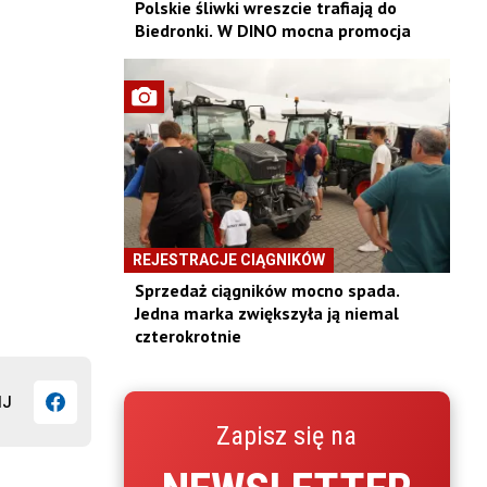
Polskie śliwki wreszcie trafiają do
Biedronki. W DINO mocna promocja
REJESTRACJE CIĄGNIKÓW
Sprzedaż ciągników mocno spada.
Jedna marka zwiększyła ją niemal
czterokrotnie
IJ
Zapisz się na