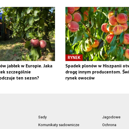
RYNEK
ów jabłek w Europie. Jaka
Spadek plonów w Hiszpanii ot
ek szczególnie
drogę innym producentom. Św
odczuje ten sezon?
rynek owoców
Sady
Jagodowe
Komunikaty sadownicze
Ochrona