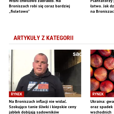
Wiśni chwilowo zabrakło. Na
Plantatorzy 
Broniszach robi się coraz bardziej
łatwo. Jak d
„fioletowo”
na Broniszac
ARTYKUŁY Z KATEGORII
RYNEK
RYNEK
Na Broniszach inflacji nie widać.
Ukraina: gw
Szokująco tanie śliwki i kiepskie ceny
oraz spadek 
jabłek dobijają sadowników
wschodnich