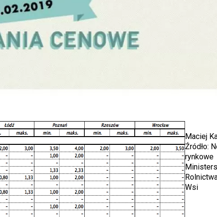
Maciej Ka
Źródło: 
rynkowe
Minister
Rolnictwa
Wsi