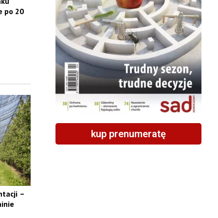
nku
e po 20
kup prenumeratę
tacji –
inie