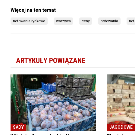
notowania rynkowe
warzywa
ceny
notowania
not
ARTYKUŁY POWIĄZANE
SADY
JAGODOWE