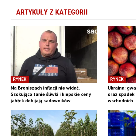
ARTYKUŁY Z KATEGORII
RYNEK
RYNEK
Na Broniszach inflacji nie widać.
Ukraina: gw
Szokująco tanie śliwki i kiepskie ceny
oraz spadek 
jabłek dobijają sadowników
wschodnich