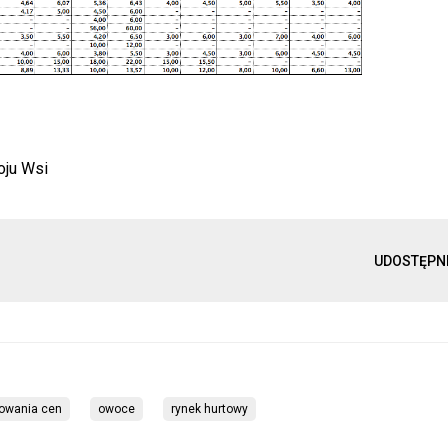
oju Wsi
UDOSTĘPN
owania cen
owoce
rynek hurtowy