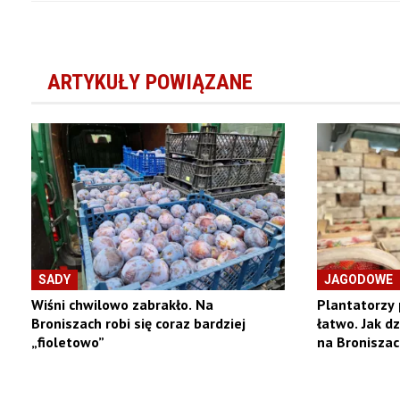
ARTYKUŁY POWIĄZANE
SADY
JAGODOWE
Wiśni chwilowo zabrakło. Na
Plantatorzy 
Broniszach robi się coraz bardziej
łatwo. Jak d
„fioletowo”
na Broniszac