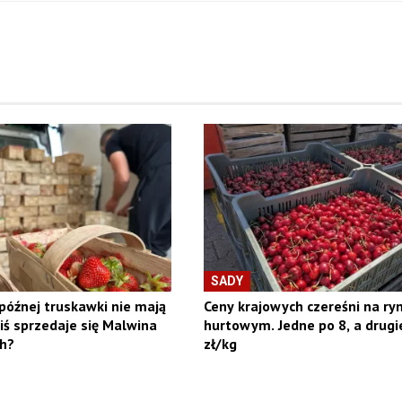
SADY
późnej truskawki nie mają
Ceny krajowych czereśni na ry
ziś sprzedaje się Malwina
hurtowym. Jedne po 8, a drugi
h?
zł/kg