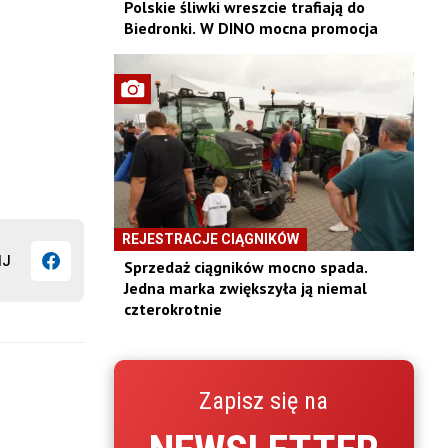
Polskie śliwki wreszcie trafiają do
Biedronki. W DINO mocna promocja
REJESTRACJE CIĄGNIKÓW
IJ
Sprzedaż ciągników mocno spada.
Jedna marka zwiększyła ją niemal
czterokrotnie
Zapisz się na