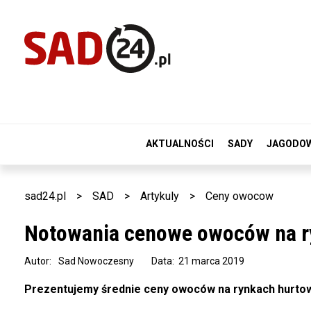
AKTUALNOŚCI
SADY
JAGODO
sad24.pl
>
SAD
>
Artykuly
>
Ceny owocow
Notowania cenowe owoców na ry
Autor:
Sad Nowoczesny
Data: 21 marca 2019
Prezentujemy średnie ceny owoców na rynkach hurtow