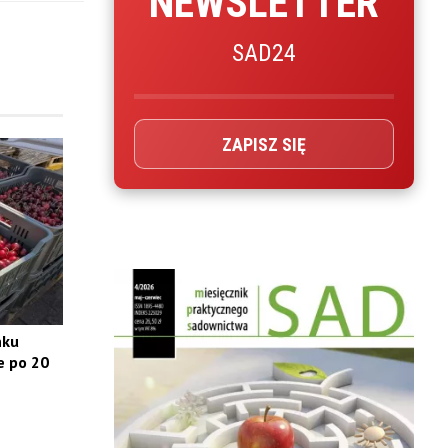
NEWSLETTER
SAD24
ZAPISZ SIĘ
nku
e po 20