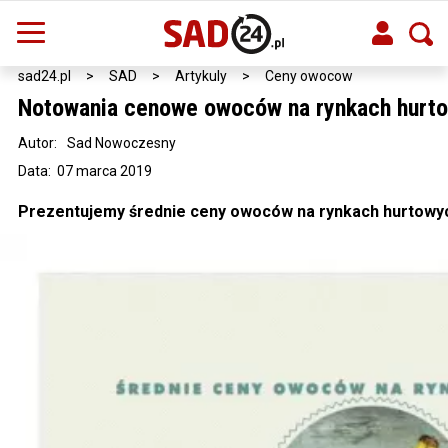
sad24.pl
>
SAD
>
Artykuly
>
Ceny owocow
Notowania cenowe owoców na rynkach hurto
Autor:
Sad Nowoczesny
Data: 07 marca 2019
Prezentujemy średnie ceny owoców na rynkach hurtowych