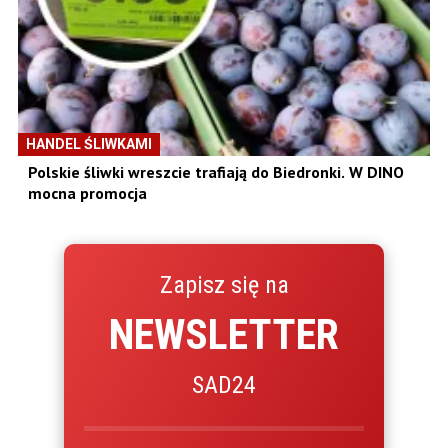
HANDEL ŚLIWKAMI
Polskie śliwki wreszcie trafiają do Biedronki. W DINO
mocna promocja
Zapisz się na
NEWSLETTER
SAD24