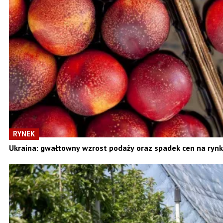
RYNEK
Ukraina: gwałtowny wzrost podaży oraz spadek cen na ryn