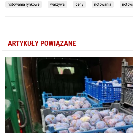
notowania rynkowe
warzywa
ceny
notowania
notow
ARTYKUŁY POWIĄZANE