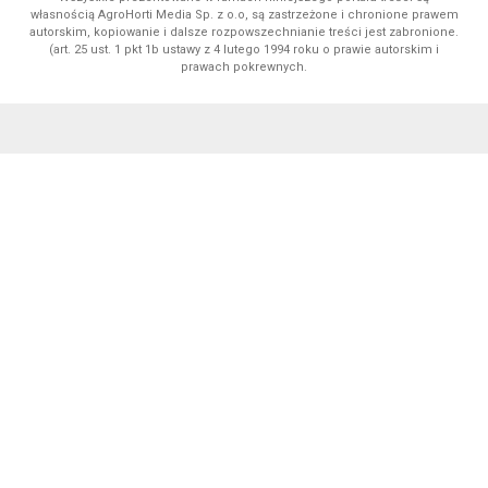
własnością AgroHorti Media Sp. z o.o, są zastrzeżone i chronione prawem
autorskim, kopiowanie i dalsze rozpowszechnianie treści jest zabronione.
(art. 25 ust. 1 pkt 1b ustawy z 4 lutego 1994 roku o prawie autorskim i
prawach pokrewnych.