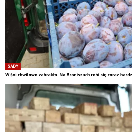
SADY
Wiśni chwilowo zabrakło. Na Broniszach robi się coraz bardz