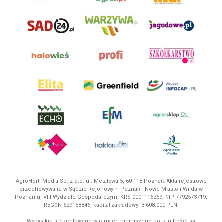
AgroHorti Media Sp. z o.o. ul. Metalowa 5, 60-118 Poznań. Akta rejestrowe
przechowywane w Sądzie Rejonowym Poznań - Nowe Miasto i Wilda w
Poznaniu, VIII Wydziale Gospodarczym, KRS 0001116269, NIP 7792573719,
REGON 529158846, kapitał zakładowy: 3.608.000 PLN.
Wszystkie prezentowane w ramach niniejszego portalu treści są