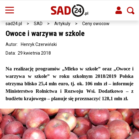
sad24.pl
>
SAD
>
Artykuly
>
Ceny owocow
Owoce i warzywa w szkole
Autor:
Henryk Czerwiński
Data: 29 kwietnia 2018
Na realizację programów „Mleko w szkole” oraz „Owoce i
warzywa w szkole” w roku szkolnym 2018/2019 Polska
otrzyma blisko 25,4 mln euro, tj. ok. 106 mln zł – informuje
Ministerstwo Rolnictwa i Rozwoju Wsi. Dodatkowo – z
budżetu krajowego – planuje się przeznaczyć 128,1 mln zł.