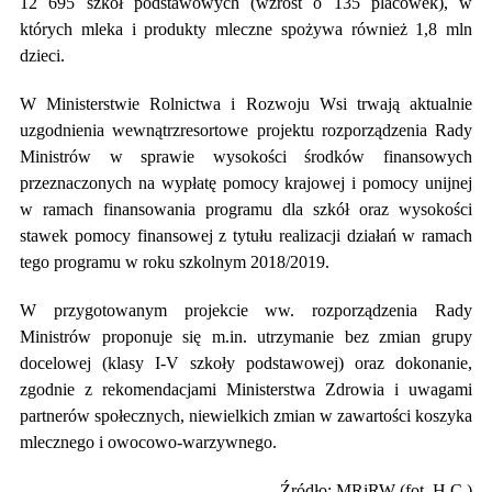
12 695 szkół podstawowych (wzrost o 135 placówek), w
których mleka i produkty mleczne spożywa również 1,8 mln
dzieci.
W Ministerstwie Rolnictwa i Rozwoju Wsi trwają aktualnie
uzgodnienia wewnątrzresortowe projektu rozporządzenia Rady
Ministrów w sprawie wysokości środków finansowych
przeznaczonych na wypłatę pomocy krajowej i pomocy unijnej
w ramach finansowania programu dla szkół oraz wysokości
stawek pomocy finansowej z tytułu realizacji działań w ramach
tego programu w roku szkolnym 2018/2019.
W przygotowanym projekcie ww. rozporządzenia Rady
Ministrów proponuje się m.in. utrzymanie bez zmian grupy
docelowej (klasy I-V szkoły podstawowej) oraz dokonanie,
zgodnie z rekomendacjami Ministerstwa Zdrowia i uwagami
partnerów społecznych, niewielkich zmian w zawartości koszyka
mlecznego i owocowo-warzywnego.
Źródło: MRiRW (fot. H.C.)