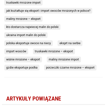
truskawki mrozone import
jak kształtuje się eksport i import owoców mrożonych w polsce?
maliny mrożone – eksport
kto dostarcza najwiecej malin do polski
ukraina import malin do polski
polska eksportuje owoce na niecy
eksprt na serbie
import wooców
truskawki mrożone – eksport
wiśnie mrożone – eksport
maliny mrożone import
gzdie eksportuje poslka
porzeczki czarne mrożone – eksport
ARTYKUŁY POWIĄZANE