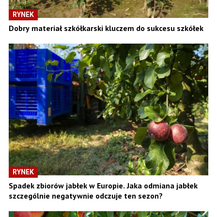
RYNEK
Dobry materiał szkółkarski kluczem do sukcesu szkółek
RYNEK
Spadek zbiorów jabłek w Europie. Jaka odmiana jabłek
szczególnie negatywnie odczuje ten sezon?