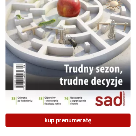
kup prenumeratę