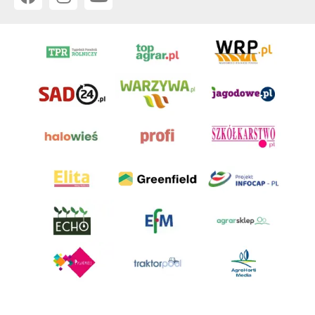
AgroHorti Media Sp. z o.o. ul. Metalowa 5, 60-118 Poznań. Akta rejestrowe