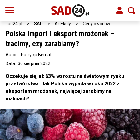
sad24.pl
>
SAD
>
Artykuly
>
Ceny owocow
Polska import i eksport mrożonek –
tracimy, czy zarabiamy?
Autor:
Patrycja Bernat
Data: 30 sierpnia 2022
Oczekuje się, aż 63% wzrostu na światowym rynku
przetwórstwa. Jak Polska wypada w roku 2022 z
eksportem mrożonek, najwięcej zarobimy na
malinach?