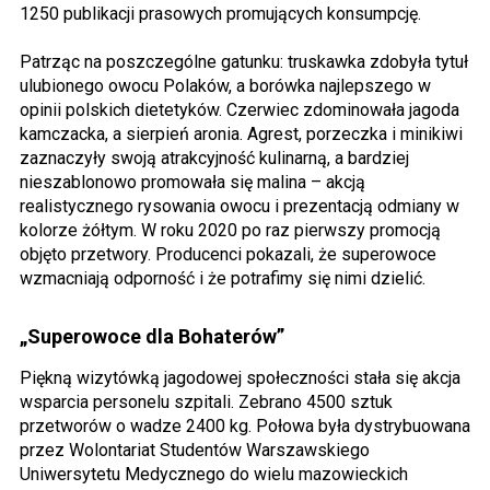
1250 publikacji prasowych promujących konsumpcję.
Patrząc na poszczególne gatunku: truskawka zdobyła tytuł
ulubionego owocu Polaków, a borówka najlepszego w
opinii polskich dietetyków. Czerwiec zdominowała jagoda
kamczacka, a sierpień aronia. Agrest, porzeczka i minikiwi
zaznaczyły swoją atrakcyjność kulinarną, a bardziej
nieszablonowo promowała się malina – akcją
realistycznego rysowania owocu i prezentacją odmiany w
kolorze żółtym. W roku 2020 po raz pierwszy promocją
objęto przetwory. Producenci pokazali, że superowoce
wzmacniają odporność i że potrafimy się nimi dzielić.
„Superowoce dla Bohaterów”
Piękną wizytówką jagodowej społeczności stała się akcja
wsparcia personelu szpitali. Zebrano 4500 sztuk
przetworów o wadze 2400 kg. Połowa była dystrybuowana
przez Wolontariat Studentów Warszawskiego
Uniwersytetu Medycznego do wielu mazowieckich