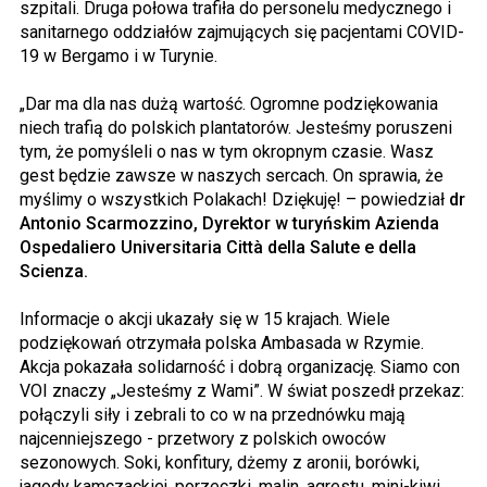
szpitali. Druga połowa trafiła do personelu medycznego i
sanitarnego oddziałów zajmujących się pacjentami COVID-
19 w Bergamo i w Turynie.
„Dar ma dla nas dużą wartość. Ogromne podziękowania
niech trafią do polskich plantatorów. Jesteśmy poruszeni
tym, że pomyśleli o nas w tym okropnym czasie. Wasz
gest będzie zawsze w naszych sercach. On sprawia, że
myślimy o wszystkich Polakach! Dziękuję! – powiedział
dr
Antonio Scarmozzino, Dyrektor w turyńskim Azienda
Ospedaliero Universitaria Città della Salute e della
Scienza.
Informacje o akcji ukazały się w 15 krajach. Wiele
podziękowań otrzymała polska Ambasada w Rzymie.
Akcja pokazała solidarność i dobrą organizację. Siamo con
VOI znaczy „Jesteśmy z Wami”. W świat poszedł przekaz:
połączyli siły i zebrali to co w na przednówku mają
najcenniejszego - przetwory z polskich owoców
sezonowych. Soki, konfitury, dżemy z aronii, borówki,
jagody kamczackiej, porzeczki, malin, agrestu, mini-kiwi,