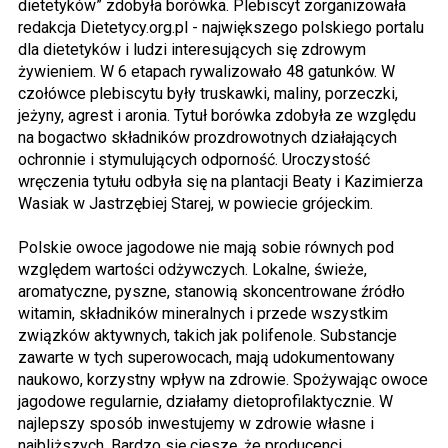
dietetyków” zdobyła borówka. Plebiscyt zorganizowała
redakcja Dietetycy.org.pl - największego polskiego portalu
dla dietetyków i ludzi interesujących się zdrowym
żywieniem. W 6 etapach rywalizowało 48 gatunków. W
czołówce plebiscytu były truskawki, maliny, porzeczki,
jeżyny, agrest i aronia. Tytuł borówka zdobyła ze względu
na bogactwo składników prozdrowotnych działających
ochronnie i stymulujących odporność. Uroczystość
wręczenia tytułu odbyła się na plantacji Beaty i Kazimierza
Wasiak w Jastrzębiej Starej, w powiecie grójeckim.
Polskie owoce jagodowe nie mają sobie równych pod
względem wartości odżywczych. Lokalne, świeże,
aromatyczne, pyszne, stanowią skoncentrowane źródło
witamin, składników mineralnych i przede wszystkim
związków aktywnych, takich jak polifenole. Substancje
zawarte w tych superowocach, mają udokumentowany
naukowo, korzystny wpływ na zdrowie. Spożywając owoce
jagodowe regularnie, działamy dietoprofilaktycznie. W
najlepszy sposób inwestujemy w zdrowie własne i
najbliższych. Bardzo się cieszę, że producenci