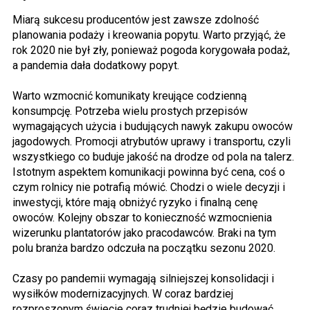
Miarą sukcesu producentów jest zawsze zdolność
planowania podaży i kreowania popytu. Warto przyjąć, że
rok 2020 nie był zły, ponieważ pogoda korygowała podaż,
a pandemia dała dodatkowy popyt.
Warto wzmocnić komunikaty kreujące codzienną
konsumpcję. Potrzeba wielu prostych przepisów
wymagających użycia i budujących nawyk zakupu owoców
jagodowych. Promocji atrybutów uprawy i transportu, czyli
wszystkiego co buduje jakość na drodze od pola na talerz.
Istotnym aspektem komunikacji powinna być cena, coś o
czym rolnicy nie potrafią mówić. Chodzi o wiele decyzji i
inwestycji, które mają obniżyć ryzyko i finalną cenę
owoców. Kolejny obszar to konieczność wzmocnienia
wizerunku plantatorów jako pracodawców. Braki na tym
polu branża bardzo odczuła na początku sezonu 2020.
Czasy po pandemii wymagają silniejszej konsolidacji i
wysiłków modernizacyjnych. W coraz bardziej
rozproszonym świecie coraz trudniej będzie budować