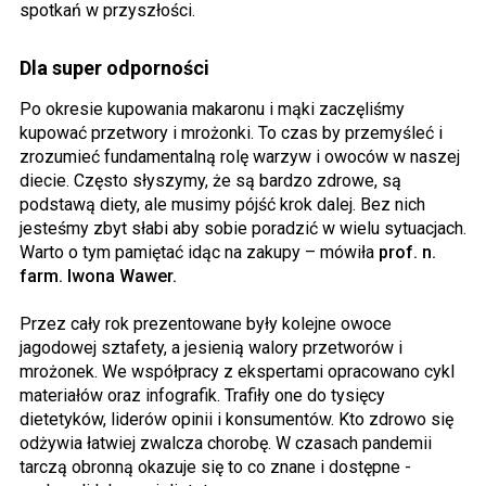
spotkań w przyszłości.
Dla super odporności
Po okresie kupowania makaronu i mąki zaczęliśmy
kupować przetwory i mrożonki. To czas by przemyśleć i
zrozumieć fundamentalną rolę warzyw i owoców w naszej
diecie. Często słyszymy, że są bardzo zdrowe, są
podstawą diety, ale musimy pójść krok dalej. Bez nich
jesteśmy zbyt słabi aby sobie poradzić w wielu sytuacjach.
Warto o tym pamiętać idąc na zakupy – mówiła
prof. n.
farm. Iwona Wawer.
Przez cały rok prezentowane były kolejne owoce
jagodowej sztafety, a jesienią walory przetworów i
mrożonek. We współpracy z ekspertami opracowano cykl
materiałów oraz infografik. Trafiły one do tysięcy
dietetyków, liderów opinii i konsumentów. Kto zdrowo się
odżywia łatwiej zwalcza chorobę. W czasach pandemii
tarczą obronną okazuje się to co znane i dostępne -