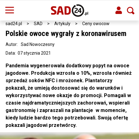
sad24.pl
>
SAD
>
Artykuly
>
Ceny owocow
Polskie owoce wygrały z koronawirusem
Autor:
Sad Nowoczesny
Data: 07 stycznia 2021
Pandemia wygenerowała dodatkowy popyt na owoce
jagodowe. Produkcja wzrosła o 10%, wzrosła również
sprzedaż soków NFC i mrożonek. Plantatorzy
pokazali, że umieją dostosować się do warunków i
wykorzystywać nowe okazje do promocji. Pomagali w
czasie najdramatyczniejszych zachorowań, wspierali
gastronomię i zapraszali na plantacje w momencie,
kiedy ludzie bardzo tego potrzebowali. Swoją ofertę
pokazali jagodowi przetwórcy.