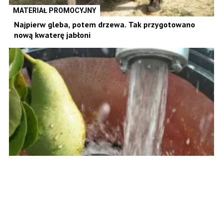
MATERIAŁ PROMOCYJNY
Najpierw gleba, potem drzewa. Tak przygotowano
nową kwaterę jabłoni
SADY
Bezpłatna analiza wody na Letnich Pokazach
Gruszowych. Zabierz próbkę z gospodarstwa