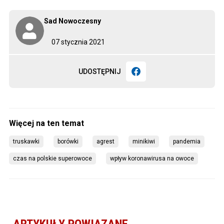
Sad Nowoczesny
07 stycznia 2021
UDOSTĘPNIJ
truskawki
borówki
agrest
minikiwi
pandemia
czas na polskie superowoce
wpływ koronawirusa na owoce
ARTYKUŁY POWIĄZANE