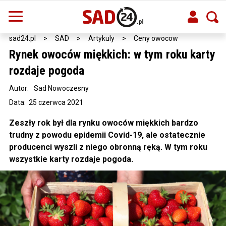
sad24.pl
>
SAD
>
Artykuly
>
Ceny owocow
Rynek owoców miękkich: w tym roku karty
rozdaje pogoda
Autor:
Sad Nowoczesny
Data: 25 czerwca 2021
Zeszły rok był dla rynku owoców miękkich bardzo
trudny z powodu epidemii Covid-19, ale ostatecznie
producenci wyszli z niego obronną ręką. W tym roku
wszystkie karty rozdaje pogoda.