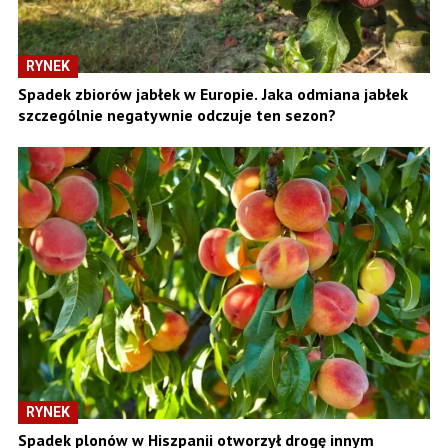
RYNEK
Spadek zbiorów jabłek w Europie. Jaka odmiana jabłek
szczególnie negatywnie odczuje ten sezon?
RYNEK
Spadek plonów w Hiszpanii otworzył drogę innym