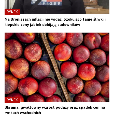
RYNEK
Na Broniszach inflacji nie widać. Szokująco tanie śliwki i
kiepskie ceny jabłek dobijają sadowników
RYNEK
Ukraina: gwałtowny wzrost podaży oraz spadek cen na
rynkach wschodnich