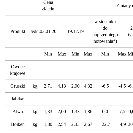
Cena
Zmiany 
zł/jedn
w stosunku
do
2
Produkt
Jedn.
03.01.20
19.12.19
poprzedniego
ty
notowania*)
Min
Max
Min
Max
Min
Max
Mi
Owoce
krajowe
Gruszki
kg
2,71
4,13
2,90
4,32
-6,5
-4,5
-6
Jabłka:
Alwa
kg
1,33
2,00
1,33
1,86
0,0
7,5
0,
Boiken
kg
1,80
2,54
2,33
2,67
-22,7
-4,9
-30