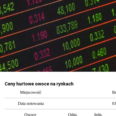
Ceny hurtowe owoce na rynkach
Miejscowość
Br
Data notowania
03
Owoce
Odm.
Jedn.