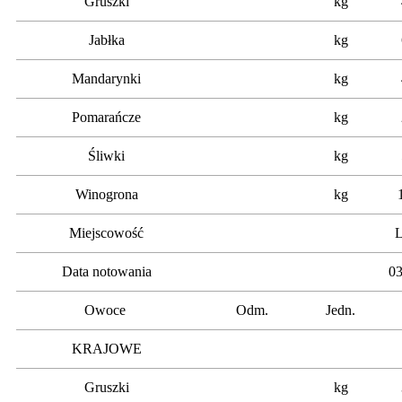
Gruszki
kg
Jabłka
kg
Mandarynki
kg
Pomarańcze
kg
Śliwki
kg
Winogrona
kg
Miejscowość
L
Data notowania
03
Owoce
Odm.
Jedn.
KRAJOWE
Gruszki
kg