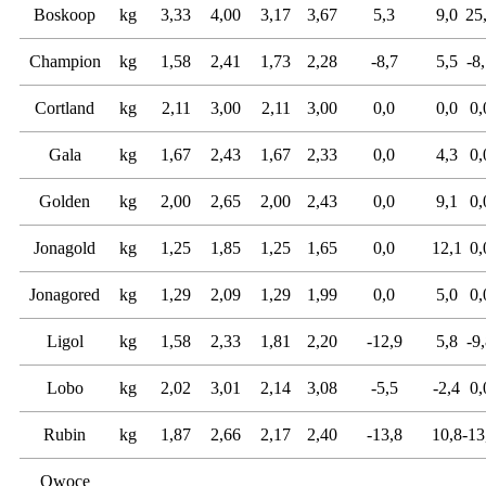
Boskoop
kg
3,33
4,00
3,17
3,67
5,3
9,0
25
Champion
kg
1,58
2,41
1,73
2,28
-8,7
5,5
-8
Cortland
kg
2,11
3,00
2,11
3,00
0,0
0,0
0,
Gala
kg
1,67
2,43
1,67
2,33
0,0
4,3
0,
Golden
kg
2,00
2,65
2,00
2,43
0,0
9,1
0,
Jonagold
kg
1,25
1,85
1,25
1,65
0,0
12,1
0,
Jonagored
kg
1,29
2,09
1,29
1,99
0,0
5,0
0,
Ligol
kg
1,58
2,33
1,81
2,20
-12,9
5,8
-9
Lobo
kg
2,02
3,01
2,14
3,08
-5,5
-2,4
0,
Rubin
kg
1,87
2,66
2,17
2,40
-13,8
10,8
-13
Owoce