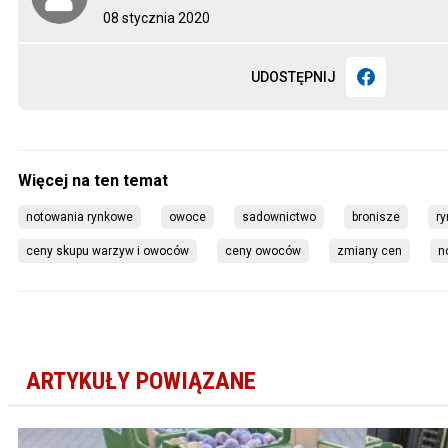
08 stycznia 2020
UDOSTĘPNIJ
notowania rynkowe
owoce
sadownictwo
bronisze
ry
ceny skupu warzyw i owoców
ceny owoców
zmiany cen
n
ARTYKUŁY POWIĄZANE