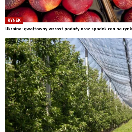
RYNEK
Ukraina: gwałtowny wzrost podaży oraz spadek cen na ryn