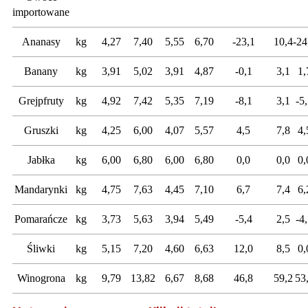
importowane
Ananasy
kg
4,27
7,40
5,55
6,70
-23,1
10,4
-24
Banany
kg
3,91
5,02
3,91
4,87
-0,1
3,1
1,
Grejpfruty
kg
4,92
7,42
5,35
7,19
-8,1
3,1
-5
Gruszki
kg
4,25
6,00
4,07
5,57
4,5
7,8
4,
Jabłka
kg
6,00
6,80
6,00
6,80
0,0
0,0
0,
Mandarynki
kg
4,75
7,63
4,45
7,10
6,7
7,4
6,
Pomarańcze
kg
3,73
5,63
3,94
5,49
-5,4
2,5
-4
Śliwki
kg
5,15
7,20
4,60
6,63
12,0
8,5
0,
Winogrona
kg
9,79
13,82
6,67
8,68
46,8
59,2
53