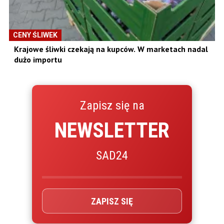
CENY ŚLIWEK
Krajowe śliwki czekają na kupców. W marketach nadal
dużo importu
Zapisz się na
NEWSLETTER
SAD24
ZAPISZ SIĘ