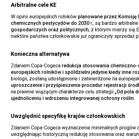
Arbitralne cele KE
W opinii europejskich rolników
planowane przez Komisję Eu
chemicznych pestycydów do 2030
r., są bardzo arbitralne
gospodarczych oraz politycznych
, z którymi mierzy się 
niektóre państwa członkowskie już ograniczyły sprzedaż
Konieczna alternatywa
Zdaniem Copa-Cogeca
redukcja stosowania chemiczno-sy
europejskich rolników i spółdzielni jedynie kiedy inne ro
biologii, zostaną udostępnione i zatwierdzone na europe
uproszczenie i przyśpieszenie procedur rejestracji śro
na prawnie wiążącym charakterze celu strategii
„Od pola d
ujednoliceniu i wdrożeniu integrowanej ochrony roślin.
Uwzględnić specyfikę krajów członkowskich
Zdaniem Copa-Cogeca wyznaczenie minimalnych progów dla 
uwzględniając historyczną redukcję stosowania oraz waru