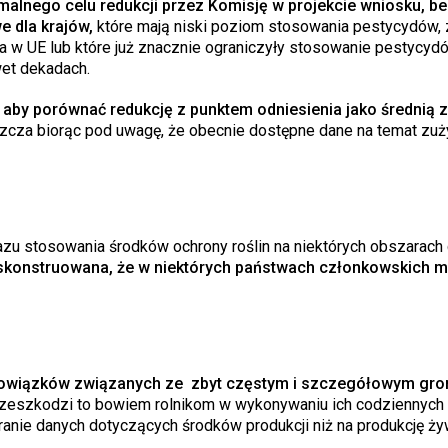
alnego celu redukcji przez Komisję w projekcie wniosku, b
 dla krajów,
które mają niski poziom stosowania pestycydów,
ia w UE lub które już znacznie ograniczyły stosowanie pestycyd
wet dekadach.
 aby porównać redukcję z punktem odniesienia jako średnią z 
zcza biorąc pod uwagę, że obecnie dostępne dane na temat zuż
zu stosowania środków ochrony roślin na niektórych obszarach
k skonstruowana, że w niektórych państwach członkowskich 
bowiązków związanych ze zbyt częstym i szczegółowym gr
rzeszkodzi to bowiem rolnikom w wykonywaniu ich codziennych
anie danych dotyczących środków produkcji niż na produkcję ży