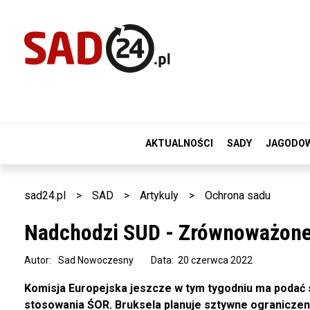
AKTUALNOŚCI
SADY
JAGODO
sad24.pl
>
SAD
>
Artykuly
>
Ochrona sadu
Nadchodzi SUD - Zrównoważone
Autor:
Sad Nowoczesny
Data: 20 czerwca 2022
Komisja Europejska jeszcze w tym tygodniu ma podać
stosowania ŚOR. Bruksela planuje sztywne ograniczen