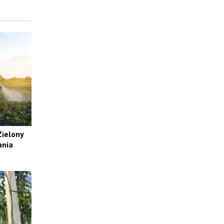
Zielony
ania