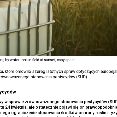
g by water tank in field at sunset, copy space
, które omówiło szereg istotnych spraw dotyczących europejs
e zrównoważonego stosowania pestycydów (SUD).
tycydów
ywy w sprawie zrównoważonego stosowania pestycydów (SUD
tu 24 kwietnia, ale ostatecznie pojawi się on prawdopodobni
nego ograniczenie stosowania środków ochrony roślin i ryz