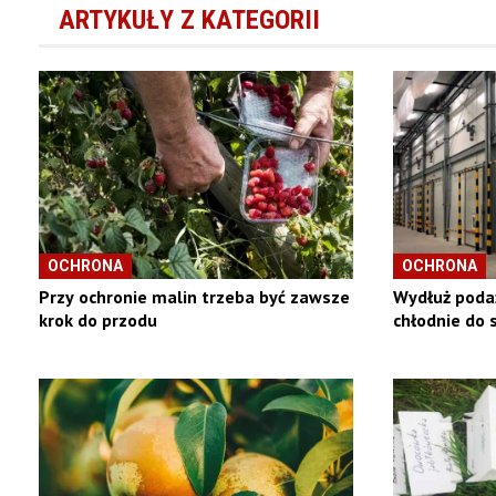
ARTYKUŁY Z KATEGORII
OCHRONA
OCHRONA
Przy ochronie malin trzeba być zawsze
Wydłuż podaż
krok do przodu
chłodnie do 