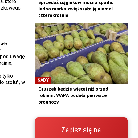
, które
Sprzedaż ciągników mocno spada.
iązkowego
Jedna marka zwiększyła ją niemal
czterokrotnie
tały
w
c pod uwagę
ainie,
 tylko
SADY
do stołu”, w
Gruszek będzie więcej niż przed
rokiem. WAPA podała pierwsze
prognozy
Zapisz się na