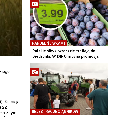
HANDEL ŚLIWKAMI
Polskie śliwki wreszcie trafiają do
Biedronki. W DINO mocna promocja
kiego
).
Komisja
e 22
REJESTRACJE CIĄGNIKÓW
yka z tym