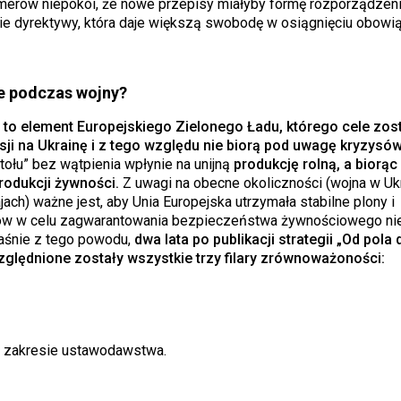
merów niepokoi, że nowe przepisy miałyby formę rozporządzenia
nie dyrektywy, która daje większą swobodę w osiągnięciu obow
e podczas wojny?
to element Europejskiego Zielonego Ładu, którego cele zos
i na Ukrainę i z tego względu nie biorą pod uwagę kryzysó
tołu” bez wątpienia wpłynie na unijną
produkcję rolną, a biorą
rodukcji żywności.
Z uwagi na obecne okoliczności (wojna w Ukr
ach) ważne jest, aby Unia Europejska utrzymała stabilne plony i
któw w celu zagwarantowania bezpieczeństwa żywnościowego nie
łaśnie z tego powodu,
dwa lata po publikacji strategii „Od pola 
ględnione zostały wszystkie trzy filary zrównoważoności:
w zakresie ustawodawstwa.