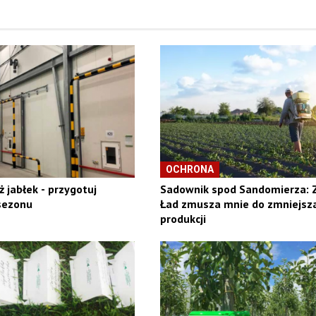
OCHRONA
 jabłek - przygotuj
Sadownik spod Sandomierza: 
sezonu
Ład zmusza mnie do zmniejsz
produkcji