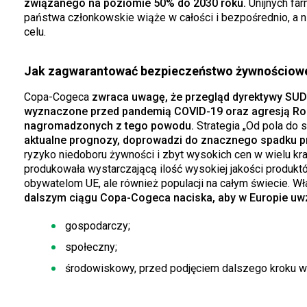
związanego na poziomie 50% do 2030 roku.
Unijnych far
państwa członkowskie wiąże w całości i bezpośrednio, a 
celu.
Jak zagwarantować bezpieczeństwo żywnościow
Copa-Cogeca
zwraca uwagę, że przegląd dyrektywy SUD 
wyznaczone przed pandemią COVID-19 oraz agresją Rosj
nagromadzonych z tego powodu.
Strategia „Od pola do s
aktualne prognozy, doprowadzi do znacznego spadku p
ryzyko niedoboru żywności i zbyt wysokich cen w wielu kraj
produkowała wystarczającą ilość wysokiej jakości produ
obywatelom UE, ale również populacji na całym świecie. W
dalszym ciągu Copa-Cogeca naciska, aby w Europie uwz
gospodarczy;
społeczny;
środowiskowy, przed podjęciem dalszego kroku 