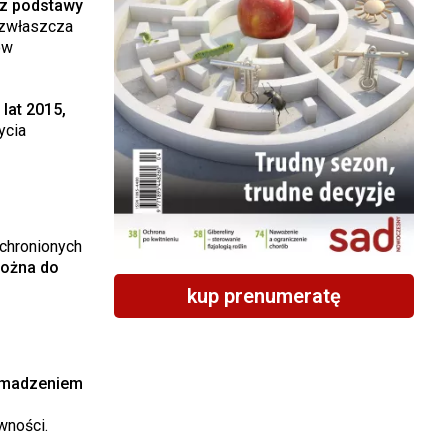
ez podstawy
 zwłaszcza
ów
lat 2015,
ycia
 chronionych
można do
kup prenumeratę
omadzeniem
wności.