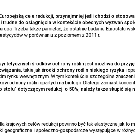
ropejską cele redukcji, przynajmniej jeśli chodzi o stosowa
 i
trudne do osiągnięcia w kontekście obecnych wyzwań spo
Europa. Trzeba także pamiętać, że ostatnie badanie Eurostatu wsk
 pestycydów w porównaniu z poziomem z 2011 r.
ntetycznych środków ochrony roślin jest możliwa do przyjęc
związania,
takie jak
środki ochrony roślin niskiego ryzyka
i opa
jskim rynku wewnętrznym. W tym kontekście szczególne znaczen
dków
ochrony roślin opartych na biologii. Dlatego zamiast koncen
o stołu” dotyczącym redukcji o 50%, należy także skupić się 
krajowych celów redukcji powinno być tak elastyczne jak to m
nki geograficzne i społeczno-gospodarcze występujące w różny