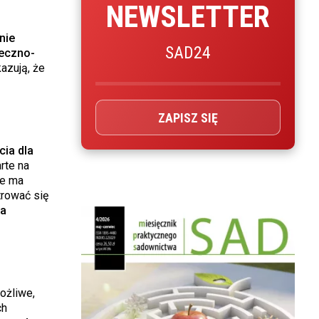
NEWSLETTER
nie
SAD24
łeczno-
azują, że
ZAPISZ SIĘ
ia dla
rte na
ie ma
trować się
na
ożliwe,
ch