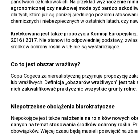
państwach członkowskich. Na przykład
wyznaczenie minim
agronomicznej czy naukowej może być bardzo szkodliwe
dla tych, które już są poniżej średniego poziomu stosowan
chemicznych i niebezpiecznych w ostatnich latach, czy na
Krytykowana jest także propozycja Komisji Europejskiej,
2016 i 2017.
Nie stanowi to odpowiedniej podstawy, zwłas
środków ochrony roślin w UE nie są wystarczające.
Co to jest obszar wrażliwy?
Copa-Cogeca za nierealistyczną przyjmuje propozycję zaka
lub wrażliwych.
Definicja „obszarów wrażliwych” jest ta
nich zakwalifikować praktycznie wszystkie grunty rolne.
Niepotrzebne obciążenia biurokratyczne
Niepokojące jest także
nałożenia na rolników nowych o
danych na temat stosowania środków ochrony roślin
. P
obowiązków. Więcej czasu będą musieli poświęcić na zbier